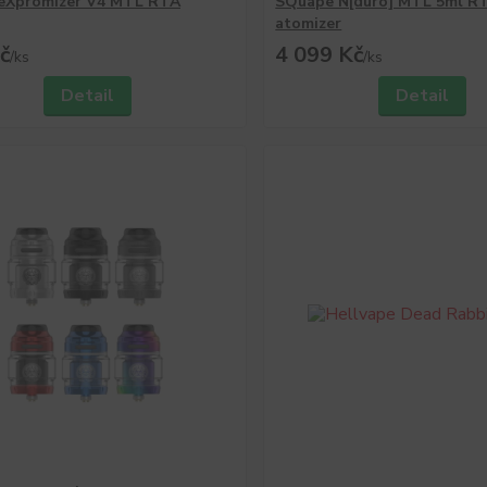
 eXpromizer V4 MTL RTA
SQuape N[duro] MTL 5ml R
atomizer
č
4 099 Kč
/
ks
/
ks
Detail
Detail