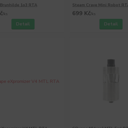
 Brunhilde 1o3 RTA
Steam Crave Mini Robot RT
č
699 Kč
/
ks
/
ks
Detail
Detail