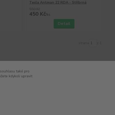
Tesla Antman 22 RDA - Stříbrná
550 Kč
450 Kč
/
ks
Detail
strana
z 1
 souhlasu také pro
žete kdykoli upravit
Vytvořeno na
Eshop-rychle.cz