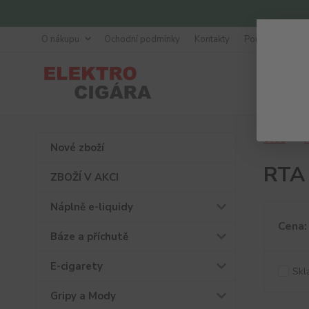
O nákupu
Ochodní podmínky
Kontakty
Poradna
Úvod
A
Nové zboží
RTA
ZBOŽÍ V AKCI
Náplně e-liquidy
Cena:
Báze a příchutě
E-cigarety
Skl
Gripy a Mody