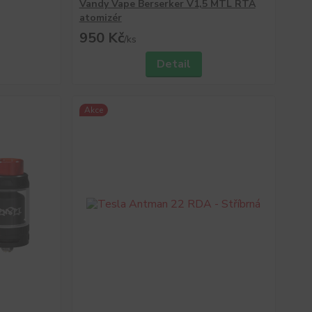
Vandy Vape Berserker V1,5 MTL RTA
atomizér
950 Kč
/
ks
Detail
Akce