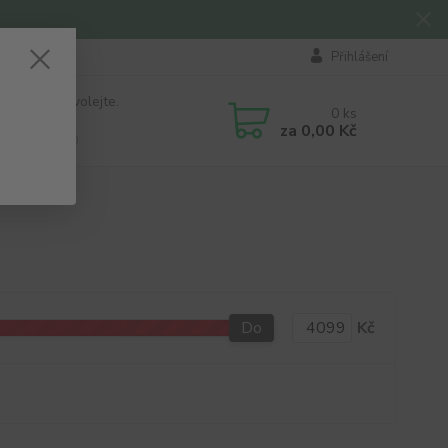
Přihlášení
 si rady? Zavolejte.
0
ks
184 411
za
0,00 Kč
á 8:00 - 16:00
Do
Kč