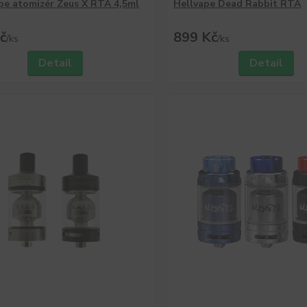
e atomizér Zeus X RTA 4,5ml
Hellvape Dead Rabbit RTA
č
899 Kč
/
ks
/
ks
Detail
Detail