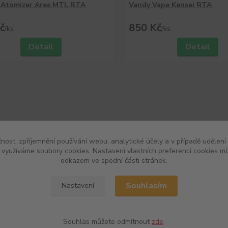
 Atomizer Ares MTL RTA
Vandy Vape Kensei RTA
č
850 Kč
/
ks
/
ks
Detail
Detail
čnost, zpříjemnění používání webu, analytické účely a v případě udělení
y využíváme soubory cookies. Nastavení vlastních preferencí cookies mů
odkazem ve spodní části stránek.
Souhlasím
Nastavení
Souhlas můžete odmítnout
zde
.