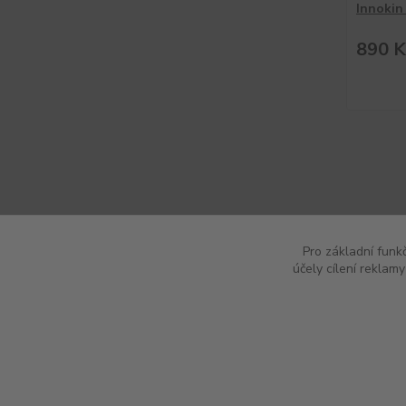
Innokin
890 K
Pro základní funk
účely cílení reklam