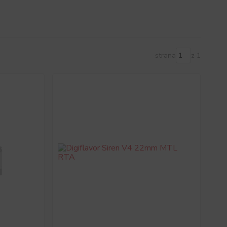
strana
z 1