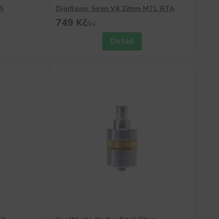
A
Digiflavor Siren V4 22mm MTL RTA
749 Kč
/
ks
Detail