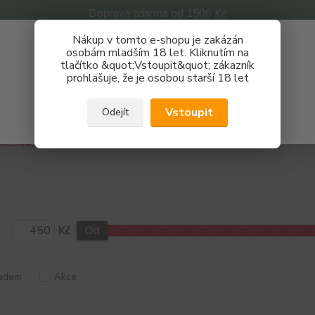
Doprava zdarma od 1500 Kč
Nákup v tomto e-shopu je zakázán
Získej slevu 3%
osobám mladším 18 let. Kliknutím na
tlačítko &quot;Vstoupit&quot; zákazník
Zaregistruj se a nakupuj se slevou právě teď!
Nevíte
prohlašuje, že je osobou starší 18 let
Hledat
733 
REGISTRAČNÍ FORMULÁŘ
Po - P
Vstoupit
Odejít
Zavřít
tomizéry
DIY atomizéry
RTA
Kč
Od
adem
Akce