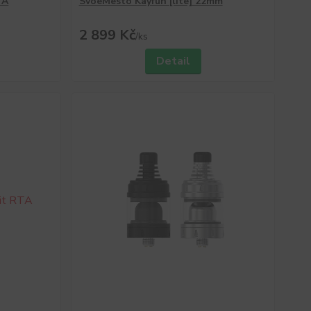
TA
SvoëMesto Kayfun [lite] 22mm
2 899 Kč
/
ks
Detail