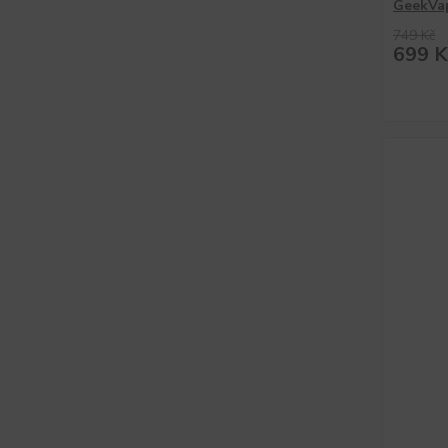
GeekVap
749 Kč
699 K