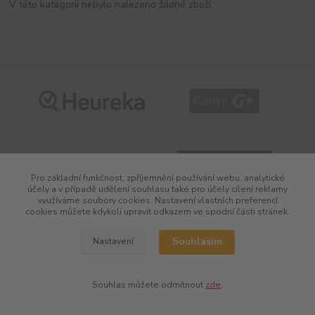
V této kategorii nebylo nalezeno žádné zboží.
Pro základní funkčnost, zpříjemnění používání webu, analytické
účely a v případě udělení souhlasu také pro účely cílení reklamy
využíváme soubory cookies. Nastavení vlastních preferencí
cookies můžete kdykoli upravit odkazem ve spodní části stránek.
Vytvořeno na
Eshop-rychle.cz
Souhlasím
Nastavení
Souhlas můžete odmítnout
zde
.