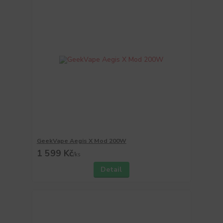
GeekVape Aegis X Mod 200W
1 599 Kč
/
ks
Detail