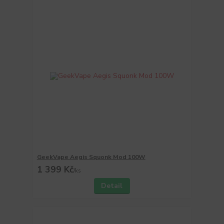
GeekVape Aegis Squonk Mod 100W
1 399 Kč
/
ks
Detail