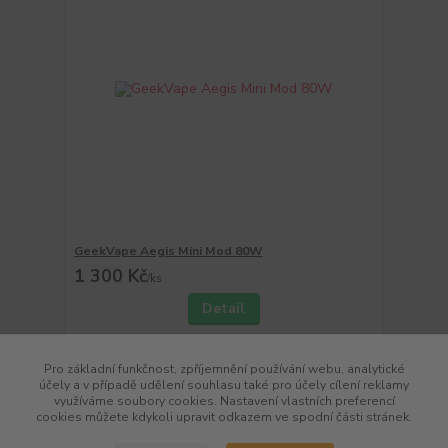
GeekVape Aegis Mini Mod 80W
1 300 Kč
/
ks
Detail
Pro základní funkčnost, zpříjemnění používání webu, analytické
strana
z 1
účely a v případě udělení souhlasu také pro účely cílení reklamy
využíváme soubory cookies. Nastavení vlastních preferencí
cookies můžete kdykoli upravit odkazem ve spodní části stránek.