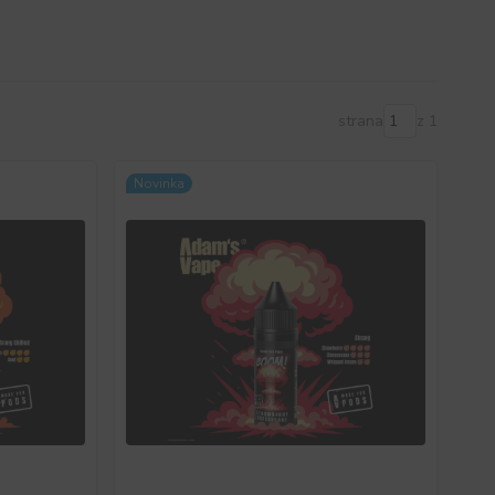
strana
z 1
Novinka