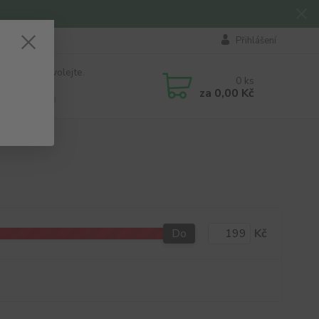
Přihlášení
 si rady? Zavolejte.
0
ks
184 411
za
0,00 Kč
á 8:00 - 16:00
Do
Kč