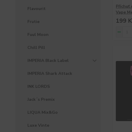
Příchuť
Flavourit
Vape M
199 K
Frutie
Fuul Moon
Chill Pill
IMPERIA Black Label
IMPERIA Shark Attack
INK LORDS
Jack´s Premix
LIQUA Mix&Go
Luxe Vinte