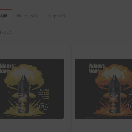
ější
Nejlevnější
Nejdražší
1-9 z 9