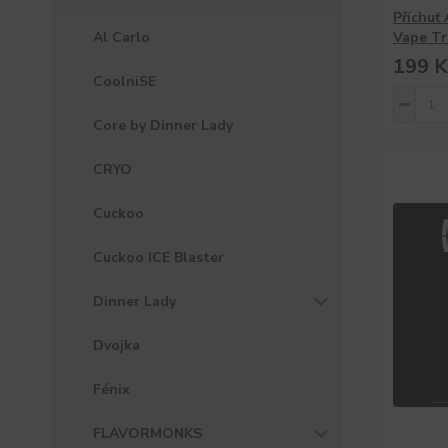
Příchuť
Al Carlo
Vape Tr
199 K
CoolniSE
Core by Dinner Lady
CRYO
Cuckoo
Cuckoo ICE Blaster
Dinner Lady
Dvojka
Fénix
FLAVORMONKS