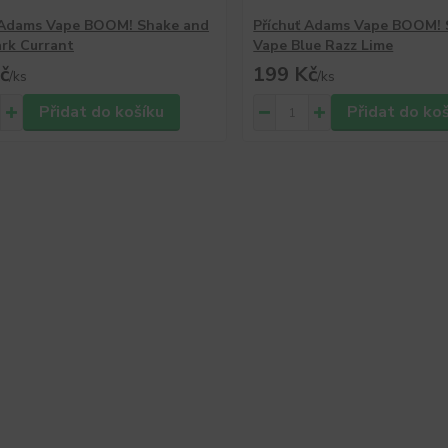
 Adams Vape BOOM! Shake and
Příchuť Adams Vape BOOM! 
rk Currant
Vape Blue Razz Lime
č
199 Kč
/
ks
/
ks
Přidat do košíku
Přidat do ko