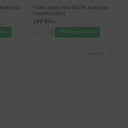
Shake and
Příchuť Adams Vape BOOM! Shake and
Vape Berry Burst
199 Kč
/
ks
šíku
Přidat do košíku
strana
z 1