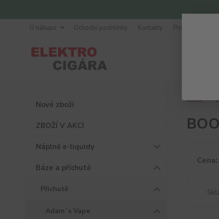
O nákupu
Ochodní podmínky
Kontakty
Poradna
Úvod
B
Nové zboží
BOO
ZBOŽÍ V AKCI
Náplně e-liquidy
Cena:
Báze a příchutě
Příchutě
Skl
Adam´s Vape