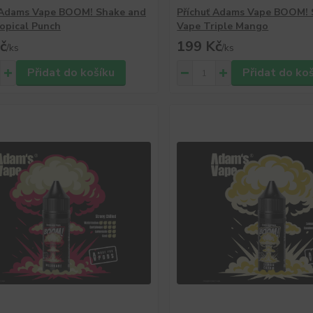
 Adams Vape BOOM! Shake and
Příchuť Adams Vape BOOM! 
opical Punch
Vape Triple Mango
č
199 Kč
/
ks
/
ks
Přidat do košíku
Přidat do ko