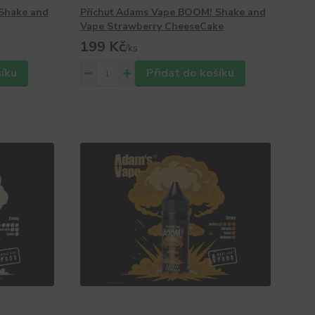
Shake and
Příchuť Adams Vape BOOM! Shake and
Vape Strawberry CheeseCake
199 Kč
/
ks
šíku
Přidat do košíku