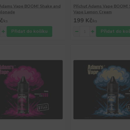
 Adams Vape BOOM! Shake and
Příchuť Adams Vape BOOM! 
elonade
Vape Lemon Cream
č
199 Kč
/
ks
/
ks
Přidat do košíku
Přidat do ko