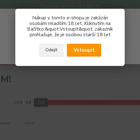
Doprava zdarma od 1500 Kč
Nákup v tomto e-shopu je zakázán
Získej slevu 3%
osobám mladším 18 let. Kliknutím na
tlačítko &quot;Vstoupit&quot; zákazník
Zaregistruj se a nakupuj se slevou právě teď!
Nevíte
prohlašuje, že je osobou starší 18 let
Hledat
733 
REGISTRAČNÍ FORMULÁŘ
Po - P
Vstoupit
Odejít
Zavřít
áze a příchutě
Příchutě
Adam´s Vape
BOOM!
M!
Kč
Od
adem
Akce