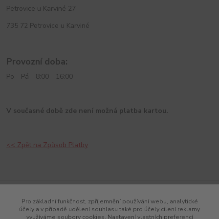
Petrovice u Karviné 27
735 72 Petrovice u Karviné
Provozní doba:
Po - Pá - 8:00 - 16:00
V současné době zde není možná platba kartou.
<<
Zpět na Způsob Platby
Pro základní funkčnost, zpříjemnění používání webu, analytické
účely a v případě udělení souhlasu také pro účely cílení reklamy
využíváme soubory cookies. Nastavení vlastních preferencí