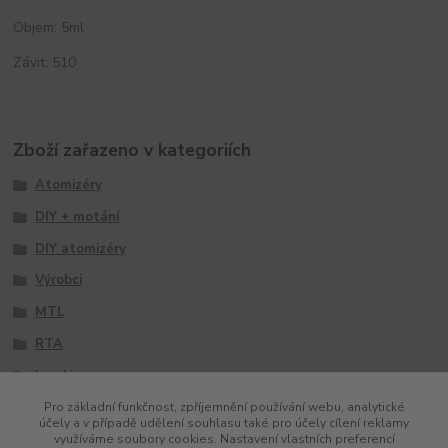
Objem: 5ml
Závit: 510
Zboží zařazeno v kategoriích
Atomizéry
DIY + motání
DIY atomizéry
Výrobci
MTL
RTA
Innokin
Pro základní funkčnost, zpříjemnění používání webu, analytické
účely a v případě udělení souhlasu také pro účely cílení reklamy
využíváme soubory cookies. Nastavení vlastních preferencí