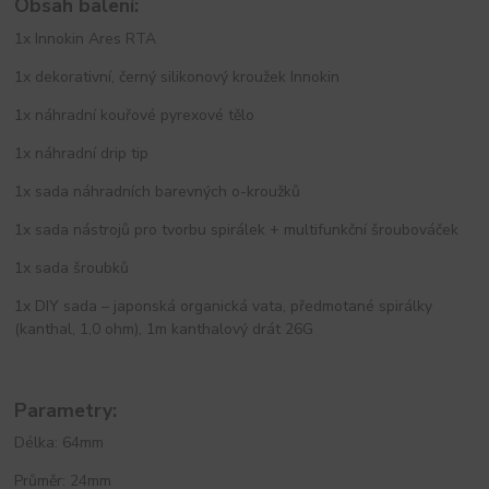
Obsah balení:
1x Innokin Ares RTA
1x dekorativní, černý silikonový kroužek Innokin
1x náhradní kouřové pyrexové tělo
1x náhradní drip tip
1x sada náhradních barevných o-kroužků
1x sada nástrojů pro tvorbu spirálek + multifunkční šroubováček
1x sada šroubků
1x DIY sada – japonská organická vata, předmotané spirálky
(kanthal, 1,0 ohm), 1m kanthalový drát 26G
Parametry:
Délka: 64mm
Průměr: 24mm