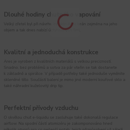
Dlouhé hodiny chutného vapování
Velký zřetel byl při návrhu Innokin Ares brán zejména na jeho
objem a tak dnes nabízí úctyhodných 5ml.
Kvalitní a jednoduchá konstrukce
Ares je vyroben z kvalitních materiálů s velkou precizností.
Snadno, bez problémů a sotva za pár vteřin se tak dostanete
k základně a spirálce. V případě potřeby také jednoduše vyměníte
skleněné tělo. Součástí balení je mimo jiné moderní kouřové sklo a
také náhradní kuželovitý drip tip.
Perfektní přívody vzduchu
O skvělou chuť e-liquidu se zasluhuje také dokonalá regulace
airflow. Na spodní částí atomizéru je zakomponováno hned
několik otvorů pro co nejlepší potah. Jejich přizpůsobení už záleží