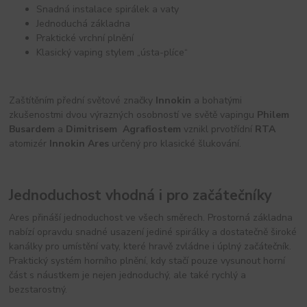
Snadná instalace spirálek a vaty
Jednoduchá základna
Praktické vrchní plnění
Klasický vaping stylem „ústa-plíce“
Zaštítěním přední světové značky
Innokin
a bohatými
zkušenostmi dvou výrazných osobností ve světě vapingu
Philem
Busardem
a
Dimitrisem Agrafiostem
vznikl prvotřídní
RTA
atomizér
Innokin Ares
určený pro klasické šlukování.
Jednoduchost vhodná i pro začátečníky
Ares přináší jednoduchost ve všech směrech. Prostorná základna
nabízí opravdu snadné usazení jediné spirálky a dostatečně široké
kanálky pro umístění vaty, které hravě zvládne i úplný začátečník.
Praktický systém horního plnění, kdy stačí pouze vysunout horní
část s náustkem je nejen jednoduchý, ale také rychlý a
bezstarostný.