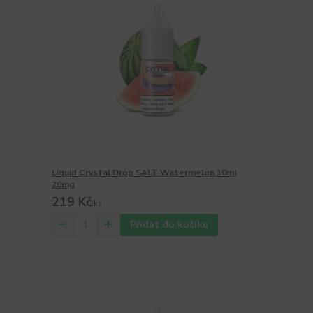
Liquid Crystal Drop SALT Watermelon 10ml
20mg
219 Kč
/
ks
Přidat do košíku