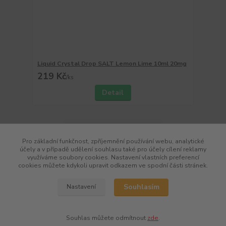
Liquid Crystal Drop SALT Lemon Lime 10ml 20mg
219 Kč
/
ks
Detail
Načíst další produkty (8)
Pro základní funkčnost, zpříjemnění používání webu, analytické
strana
z 2
další
účely a v případě udělení souhlasu také pro účely cílení reklamy
využíváme soubory cookies. Nastavení vlastních preferencí
cookies můžete kdykoli upravit odkazem ve spodní části stránek.
Souhlasím
Nastavení
Souhlas můžete odmítnout
zde
.
Vytvořeno na
Eshop-rychle.cz