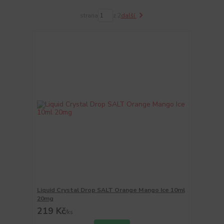
strana
z 2
další
Liquid Crystal Drop SALT Orange Mango Ice 10ml
20mg
219 Kč
/
ks