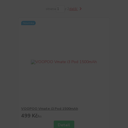
strana
z 2
další
Novinka
VOOPOO Vmate i3 Pod 1500mAh
499 Kč
/
ks
Detail