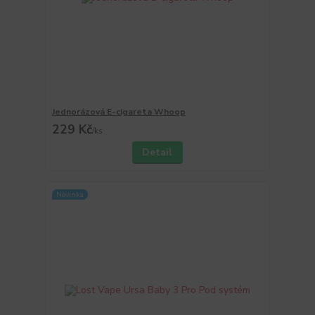
Jednorázová E-cigareta Whoop
229 Kč
/
ks
Detail
Novinka