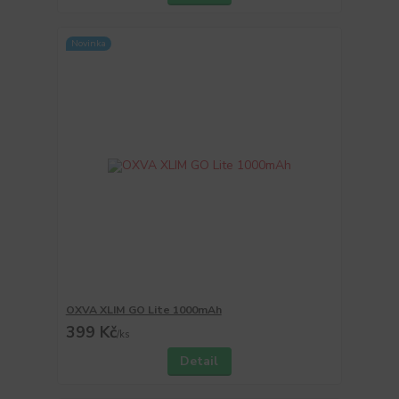
Novinka
OXVA XLIM GO Lite 1000mAh
399 Kč
/
ks
Detail