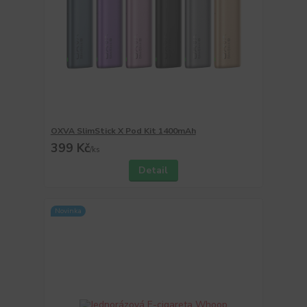
OXVA SlimStick X Pod Kit 1400mAh
399 Kč
/
ks
Detail
Novinka