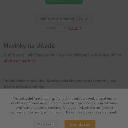
Načíst další produkty (12)
strana
z 2
další
Novinky na skladě
V této sekci naleznete produkty nově zařazené v našem e-shopu
e
lektrocigara.cz.
Prohlédněte si nabídku
Nového zboží
nejen na našem trhu, ale
také v našem e-shopu.
Pro základní funkčnost, zpříjemnění používání webu, analytické
účely a v případě udělení souhlasu také pro účely cílení reklamy
S námi nebudete nikdy pozadu!
využíváme soubory cookies. Nastavení vlastních preferencí
cookies můžete kdykoli upravit odkazem ve spodní části stránek.
Souhlasím
Nastavení