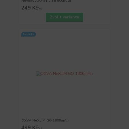
Nevoks APX S1 LITE 500mAh
249 Kč
/
ks
Zvolit variantu
Novinka
OXVA NeXLIM GO 1800mAh
499 Kč
/
ks