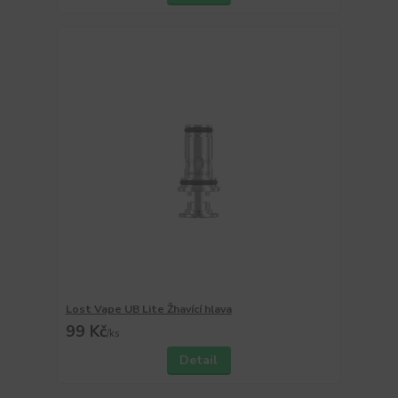
Lost Vape UB Lite Žhavící hlava
99 Kč
/
ks
Detail