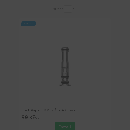
strana
z 1
Novinka
Lost Vape UB Mini Žhavící hlava
99 Kč
/
ks
Detail