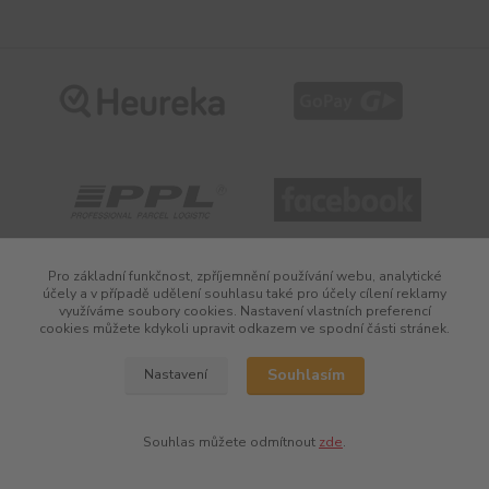
Pro základní funkčnost, zpříjemnění používání webu, analytické
Vytvořeno na
Eshop-rychle.cz
účely a v případě udělení souhlasu také pro účely cílení reklamy
využíváme soubory cookies. Nastavení vlastních preferencí
cookies můžete kdykoli upravit odkazem ve spodní části stránek.
Souhlasím
Nastavení
Souhlas můžete odmítnout
zde
.