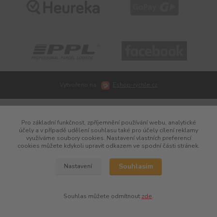
Vytvořeno na
Eshop-rychle.cz
Pro základní funkčnost, zpříjemnění používání webu, analytické
účely a v případě udělení souhlasu také pro účely cílení reklamy
využíváme soubory cookies. Nastavení vlastních preferencí
cookies můžete kdykoli upravit odkazem ve spodní části stránek.
Souhlasím
Nastavení
Souhlas můžete odmítnout
zde
.