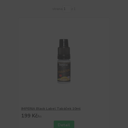
strana
z 1
IMPERIA Black Label Tabáček 10ml
199 Kč
/
ks
Detail