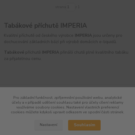
strana
z 1
Tabákové příchutě IMPERIA
Kvalitní příchutě od českého výrobce
IMPERIA
jsou určeny pro
dochucování základních bází při výrobě domácích e-liquidů.
Tabákové
příchutě
IMPERIA
přináší chutě plné kvalitního tabáku
za přijatelnou cenu.
Pro základní funkčnost, zpříjemnění používání webu, analytické
účely a v případě udělení souhlasu také pro účely cílení reklamy
využíváme soubory cookies. Nastavení vlastních preferencí
cookies můžete kdykoli upravit odkazem ve spodní části stránek.
Souhlasím
Nastavení