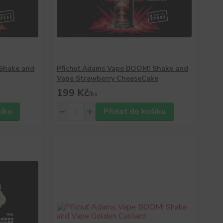
Shake and
Příchuť Adams Vape BOOM! Shake and
Vape Strawberry CheeseCake
199 Kč
/
ks
šíku
Přidat do košíku