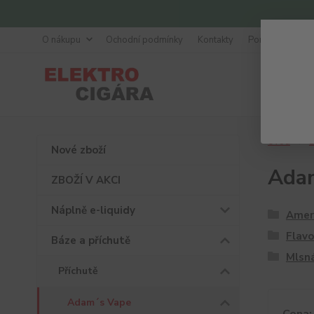
O nákupu
Ochodní podmínky
Kontakty
Poradna
Úvod
B
Nové zboží
Ada
ZBOŽÍ V AKCI
Náplně e-liquidy
Ameri
Flavo
Báze a příchutě
Mlsn
Příchutě
Adam´s Vape