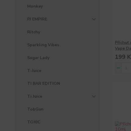
Monkey
PJ EMPIRE
Ritchy
Příchuť
Sparkling Vibes
Vape Da
199 K
Sugar Lady
T-Juice
TI BAR EDITION
Ti Juice
TobGun
TOXIC