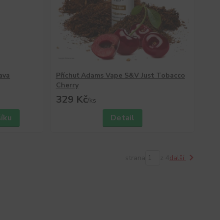
ava
Příchuť Adams Vape S&V Just Tobacco
Cherry
329 Kč
/
ks
šíku
Detail
strana
z 4
další