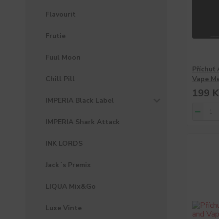
Flavourit
Frutie
Fuul Moon
Příchuť
Chill Pill
Vape M
199 K
IMPERIA Black Label
IMPERIA Shark Attack
INK LORDS
Jack´s Premix
LIQUA Mix&Go
Luxe Vinte