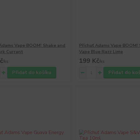
 Adams Vape BOOM! Shake and
Příchuť Adams Vape BOOM! 
rk Currant
Vape Blue Razz Lime
č
199 Kč
/
ks
/
ks
Přidat do košíku
Přidat do ko