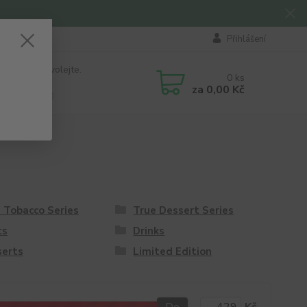
Přihlášení
 si rady? Zavolejte.
0
ks
184 411
za
0,00 Kč
á 8:00 - 16:00
 Tobacco Series
True Dessert Series
ts
Drinks
serts
Limited Edition