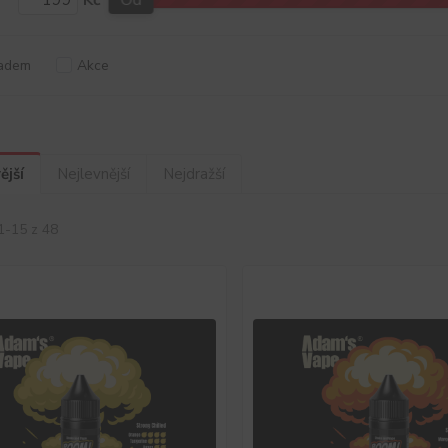
Kč
Od
adem
Akce
ější
Nejlevnější
Nejdražší
1-15 z 48