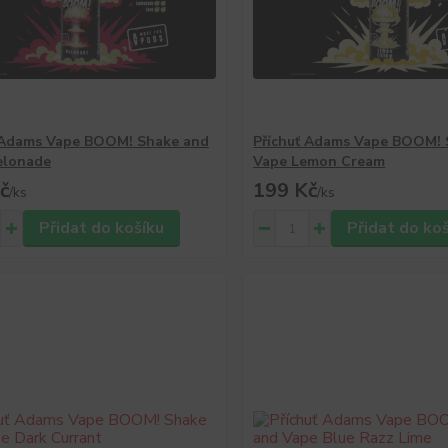
 Adams Vape BOOM! Shake and
Příchuť Adams Vape BOOM! 
elonade
Vape Lemon Cream
č
199 Kč
/
ks
/
ks
Přidat do košíku
Přidat do ko