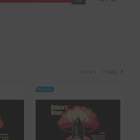
Do
Kč
strana
z 4
další
Novinka