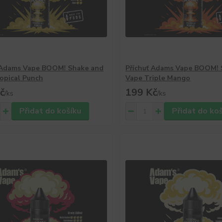
 Adams Vape BOOM! Shake and
Příchuť Adams Vape BOOM! 
opical Punch
Vape Triple Mango
č
199 Kč
/
ks
/
ks
Přidat do košíku
Přidat do ko