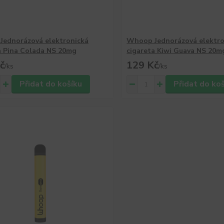
ednorázová elektronická
Whoop Jednorázová elektro
a Pina Colada NS 20mg
cigareta Kiwi Guava NS 20m
č
129 Kč
/
ks
/
ks
Přidat do košíku
Přidat do ko