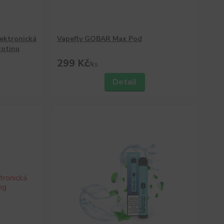
ektronická
Vapefly GOBAR Max Pod
kotinu
299 Kč
/
ks
Detail