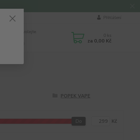
Přihlášení
 si rady? Zavolejte.
0
ks
184 411
za
0,00 Kč
á 8:00 - 16:00
POPEK VAPE
Do
Kč