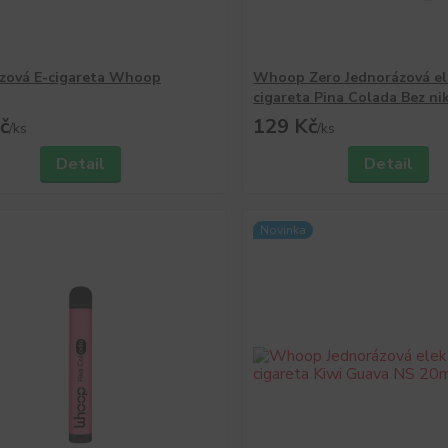
zová E-cigareta Whoop
Whoop Zero Jednorázová el
cigareta Pina Colada Bez ni
č
129 Kč
/
ks
/
ks
Detail
Detail
Novinka