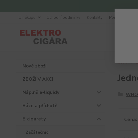
O nákupu
Ochodní podmínky
Kontakty
Poradna
Úvod
E
Nové zboží
Jedn
ZBOŽÍ V AKCI
Náplně e-liquidy
WHO
Báze a příchutě
E-cigarety
Cena:
Začátečníci