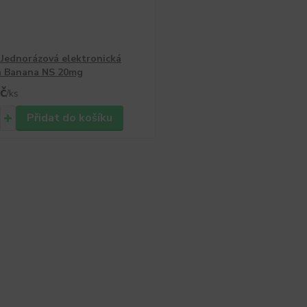
ednorázová elektronická
a Banana NS 20mg
č
/
ks
Přidat do košíku