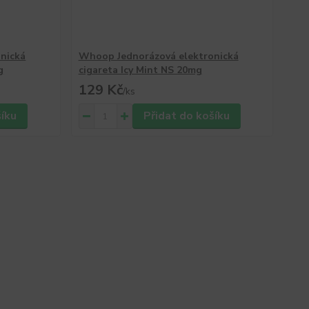
nická
Whoop Jednorázová elektronická
g
cigareta Icy Mint NS 20mg
129 Kč
/
ks
šíku
Přidat do košíku