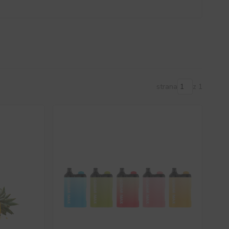
strana
z 1