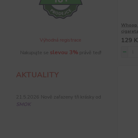
Whoop J
cigaret
129 K
Výhodná registrace
slevou 3%
Nakupujte se
právě teď!
AKTUALITY
21.5.2026 Nově zařazeny tři krásky od
SMOK