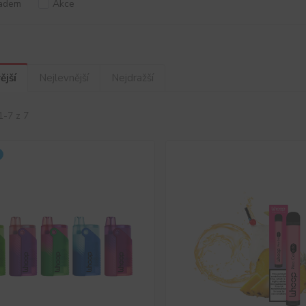
adem
Akce
ější
Nejlevnější
Nejdražší
1-7 z 7