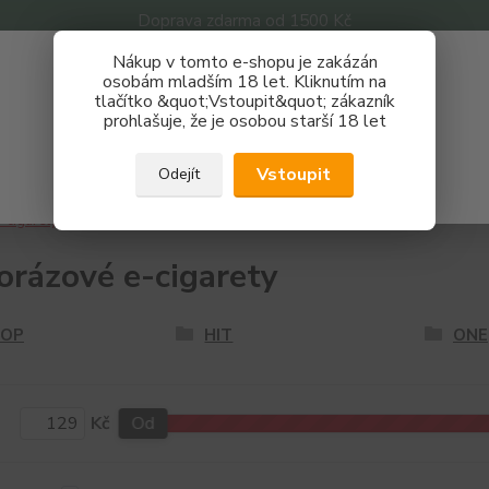
Doprava zdarma od 1500 Kč
Nákup v tomto e-shopu je zakázán
Získej slevu 3%
osobám mladším 18 let. Kliknutím na
tlačítko &quot;Vstoupit&quot; zákazník
Zaregistruj se a nakupuj se slevou právě teď!
Nevíte
prohlašuje, že je osobou starší 18 let
Hledat
733 
REGISTRAČNÍ FORMULÁŘ
Po - P
Vstoupit
Odejít
Zavřít
-cigarety
Jednorázové e-cigarety
orázové e-cigarety
OP
HIT
ONE
Kč
Od