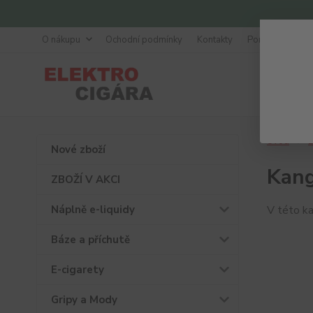
O nákupu
Ochodní podmínky
Kontakty
Poradna
Úvod
B
Nové zboží
Kan
ZBOŽÍ V AKCI
Náplně e-liquidy
V této ka
Báze a příchutě
E-cigarety
Gripy a Mody