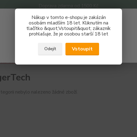
Doprava zdarma od 1500 Kč
Nákup v tomto e-shopu je zakázán
Získej slevu 3%
osobám mladším 18 let. Kliknutím na
tlačítko &quot;Vstoupit&quot; zákazník
Zaregistruj se a nakupuj se slevou právě teď!
Nevíte
prohlašuje, že je osobou starší 18 let
Hledat
733 
REGISTRAČNÍ FORMULÁŘ
Po - P
Vstoupit
Odejít
Zavřít
aterie a nabíječky
eGo Baterie
KangerTech
gerTech
tegorii nebylo nalezeno žádné zboží.