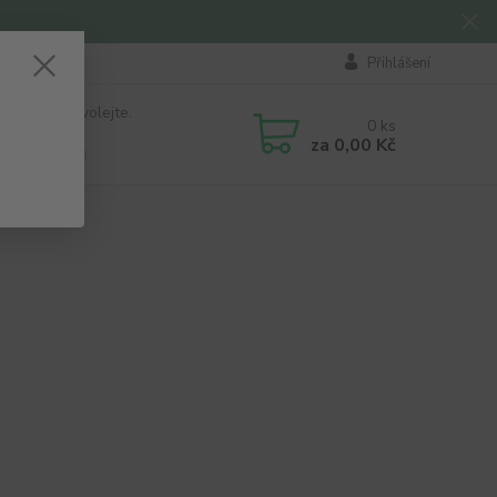
Přihlášení
 si rady? Zavolejte.
0
ks
184 411
za
0,00 Kč
á 8:00 - 16:00