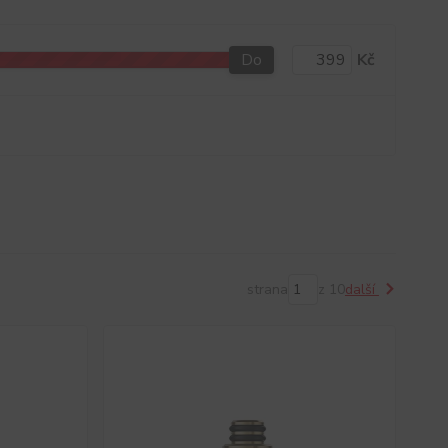
Do
Kč
strana
z 10
další