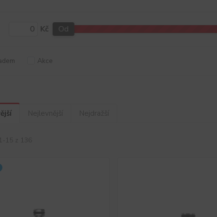
Kč
Od
adem
Akce
ější
Nejlevnější
Nejdražší
1-15 z 136