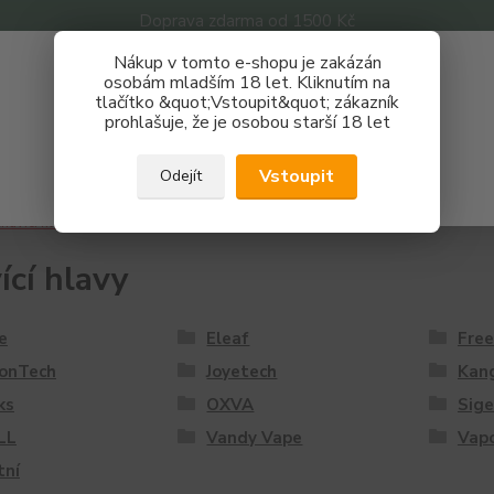
Doprava zdarma od 1500 Kč
Nákup v tomto e-shopu je zakázán
Získej slevu 3%
osobám mladším 18 let. Kliknutím na
tlačítko &quot;Vstoupit&quot; zákazník
Zaregistruj se a nakupuj se slevou právě teď!
Nevíte
prohlašuje, že je osobou starší 18 let
Hledat
733 
REGISTRAČNÍ FORMULÁŘ
Po - P
Vstoupit
Odejít
Zavřít
havící hlavy
Žhavící hlavy
ící hlavy
e
Eleaf
Fre
zonTech
Joyetech
Kan
ks
OXVA
Sige
LL
Vandy Vape
Vap
tní