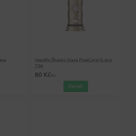
ava
Vapefly Žhavící hlava FreeCore G-pro
TIM
80 Kč
/
ks
Detail