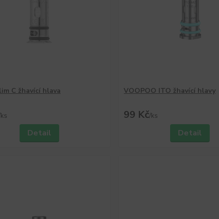
im C žhavící hlava
VOOPOO ITO žhavící hlavy
99 Kč
/
ks
/
ks
Detail
Detail