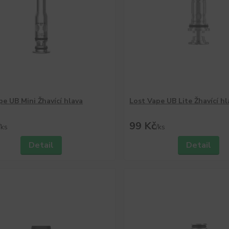
pe UB Mini Žhavící hlava
Lost Vape UB Lite Žhavící hl
99 Kč
/
ks
/
ks
Detail
Detail