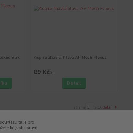
lexus Stik
Aspire žhavící hlava AF Mesh Flexus
89 Kč
/
ks
šíku
Detail
strana
z 10
další
 souhlasu také pro
žete kdykoli upravit