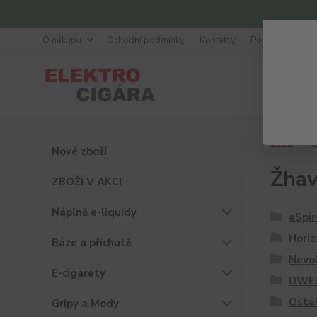
O nákupu
Ochodní podmínky
Kontakty
Poradna
Úvod
Ž
Nové zboží
Žhav
ZBOŽÍ V AKCI
Náplně e-liquidy
aSpir
Hori
Báze a příchutě
Nevo
E-cigarety
UWE
Osta
Gripy a Mody