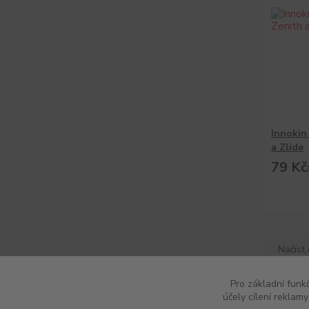
Innokin
a Zlide
79 Kč
Načíst 
Pro základní funk
účely cílení reklam