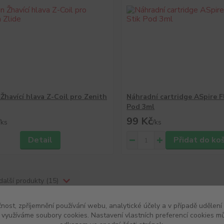
 Žhavící hlava Z-Coil pro Zenith
Náhradní cartridge ASpire F
Pod 3ml
99 Kč
/
ks
/
ks
Detail
Přidat do ko
další produkty (15)
čnost, zpříjemnění používání webu, analytické účely a v případě udělení
y využíváme soubory cookies. Nastavení vlastních preferencí cookies mů