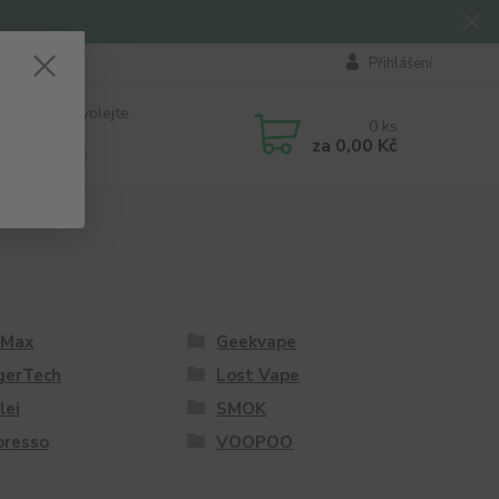
Přihlášení
 si rady? Zavolejte.
0
ks
184 411
za
0,00 Kč
á 8:00 - 16:00
eMax
Geekvape
gerTech
Lost Vape
lei
SMOK
oresso
VOOPOO