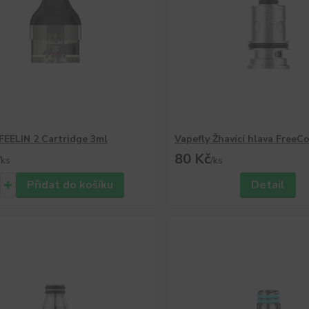
FEELIN 2 Cartridge 3ml
Vapefly Žhavící hlava FreeC
80 Kč
/
ks
/
ks
Přidat do košíku
Detail