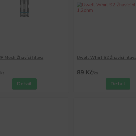
BP Mesh Žhavící hlava
Uwell Whirl S2 Žhavící hlav
89 Kč
/
ks
/
ks
Detail
Detail