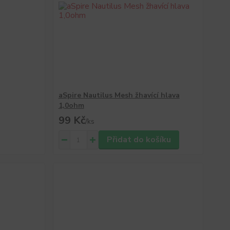
aSpire Nautilus Mesh žhavící hlava
1,0ohm
99 Kč
/
ks
Přidat do košíku