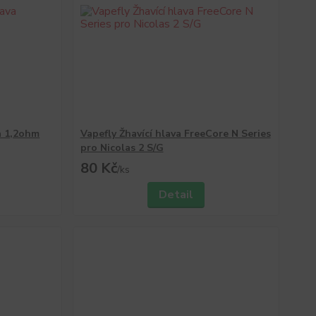
a 1,2ohm
Vapefly Žhavící hlava FreeCore N Series
pro Nicolas 2 S/G
80 Kč
/
ks
Detail