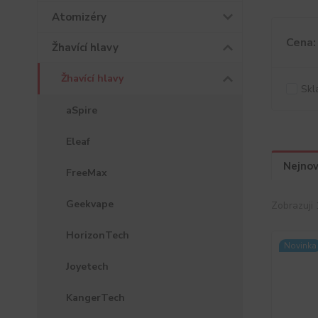
Atomizéry
Cena:
Žhavící hlavy
Žhavící hlavy
Skl
aSpire
Eleaf
Nejnov
FreeMax
Geekvape
Zobrazuji 
HorizonTech
Novinka
Joyetech
KangerTech