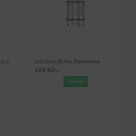
ore G
Lost Vape UB Max žhavící hlava
109 Kč
/
ks
Detail