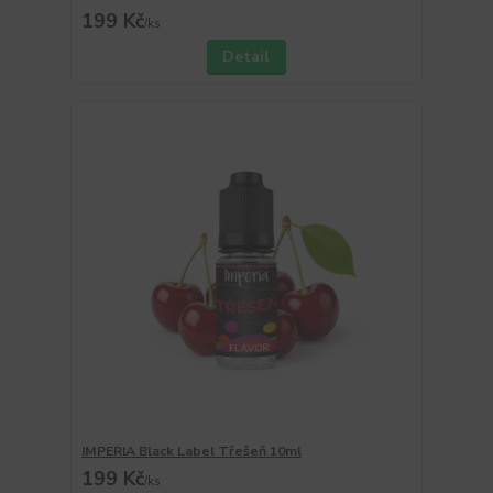
199 Kč
/
ks
Detail
IMPERIA Black Label Třešeň 10ml
199 Kč
/
ks