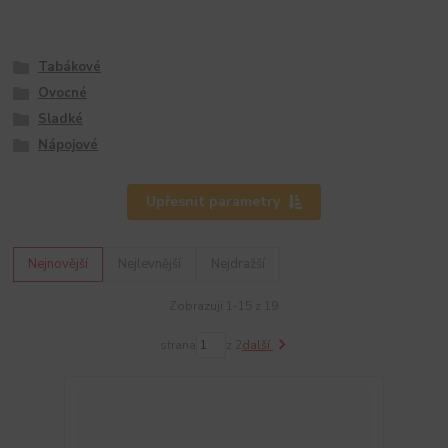
Tabákové
Ovocné
Sladké
Nápojové
Upřesnit parametry
Nejnovější
Nejlevnější
Nejdražší
Zobrazuji 1-15 z 19
strana
z 2
další