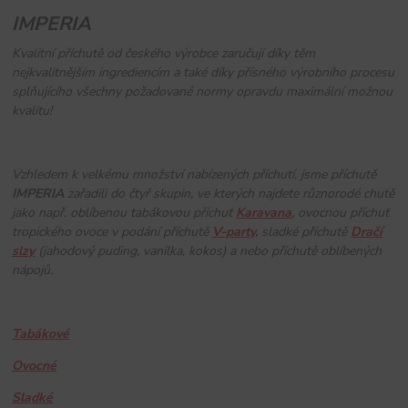
IMPERIA
Kvalitní příchutě od českého výrobce zaručují díky těm
nejkvalitnějším ingrediencím a také díky přísného výrobního procesu
splňujícího všechny požadované normy opravdu maximální možnou
kvalitu!
Vzhledem k velkému množství nabízených příchutí, jsme příchutě
IMPERIA
zařadili do čtyř skupin, ve kterých najdete různorodé chutě
jako např. oblíbenou tabákovou příchuť
Karavana
, ovocnou příchuť
tropického ovoce v podání příchutě
V-party,
sladké příchutě
Dračí
slzy
(jahodový puding, vanilka, kokos) a nebo příchutě oblíbených
nápojů.
Tabákové
Ovocné
Sladké