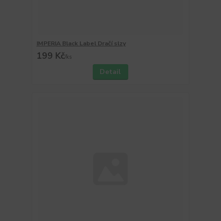
IMPERIA Black Label Dračí slzy
199 Kč
/
ks
Detail