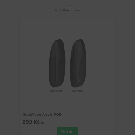
strana
z 1
GeekVape Aegis POD
699 Kč
/
ks
Detail