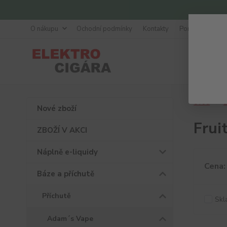
O nákupu
Ochodní podmínky
Kontakty
Poradna
Úvod
B
Nové zboží
Frui
ZBOŽÍ V AKCI
Náplně e-liquidy
Cena:
Báze a příchutě
Příchutě
Skl
Adam´s Vape