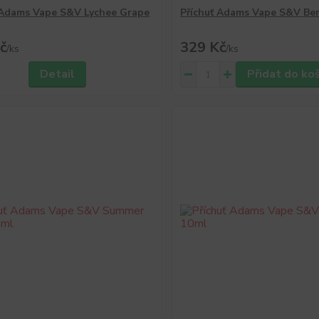
 Adams Vape S&V Lychee Grape
Příchuť Adams Vape S&V Ber
č
329 Kč
/
ks
/
ks
Detail
Přidat do ko