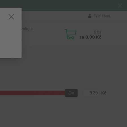
Přihlášení
 si rady? Zavolejte.
0
ks
184 411
za
0,00 Kč
á 8:00 - 16:00
Do
Kč