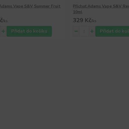
 Adams Vape S&V Summer Fruit
Příchuť Adams Vape S&V Red
10ml
č
329 Kč
/
ks
/
ks
Přidat do košíku
Přidat do ko