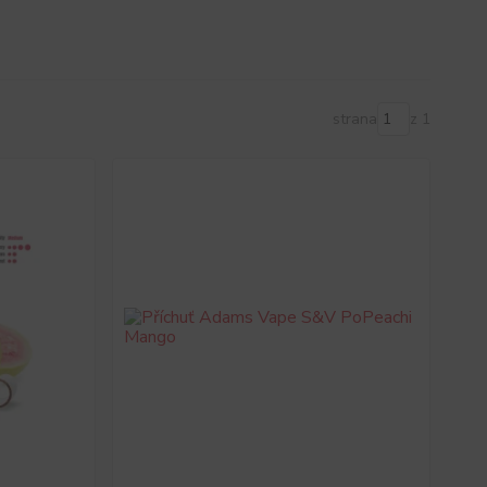
strana
z 1