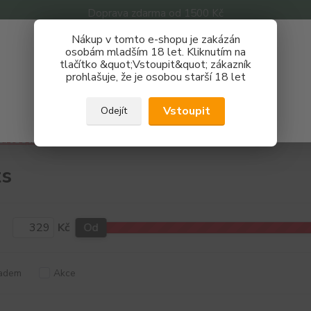
Doprava zdarma od 1500 Kč
Nákup v tomto e-shopu je zakázán
Získej slevu 3%
osobám mladším 18 let. Kliknutím na
tlačítko &quot;Vstoupit&quot; zákazník
Zaregistruj se a nakupuj se slevou právě teď!
Nevíte
prohlašuje, že je osobou starší 18 let
Hledat
733 
REGISTRAČNÍ FORMULÁŘ
Po - P
Vstoupit
Odejít
Zavřít
áze a příchutě
Příchutě
Adam´s Vape
Fruits
ts
Kč
Od
adem
Akce