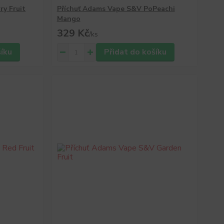
ry Fruit
Příchuť Adams Vape S&V PoPeachi
Mango
329 Kč
/
ks
šíku
Přidat do košíku