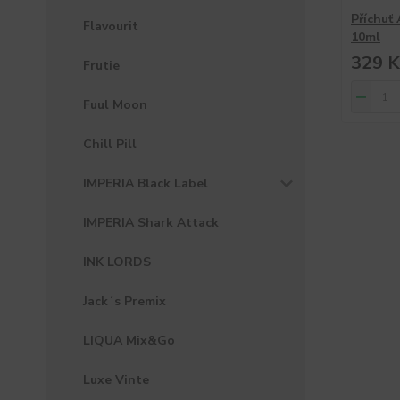
Příchuť
Flavourit
10ml
329 K
Frutie
Fuul Moon
Chill Pill
IMPERIA Black Label
IMPERIA Shark Attack
INK LORDS
Jack´s Premix
LIQUA Mix&Go
Luxe Vinte