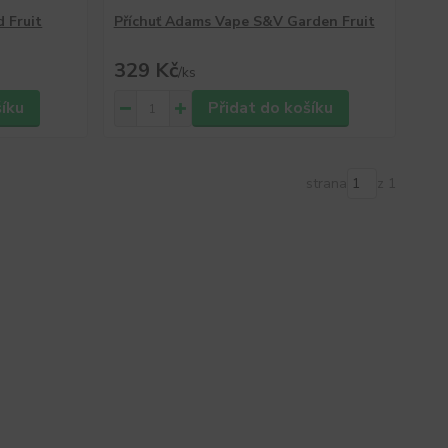
 Fruit
Příchuť Adams Vape S&V Garden Fruit
329 Kč
/
ks
šíku
Přidat do košíku
strana
z 1