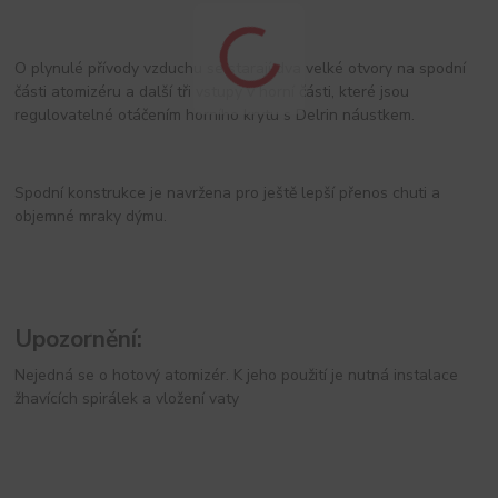
O plynulé přívody vzduchu se starají dva velké otvory na spodní
části atomizéru a další tři vstupy v horní části, které jsou
regulovatelné otáčením horního krytu s Delrin náustkem.
Spodní konstrukce je navržena pro ještě lepší přenos chuti a
objemné mraky dýmu.
Upozornění:
Nejedná se o hotový atomizér. K jeho použití je nutná instalace
žhavících spirálek a vložení vaty