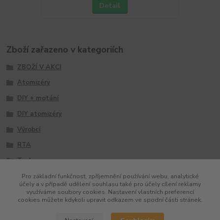
Detail
Zboží zařazeno v kategoriích
ZBOŽÍ V AKCI
Atomizéry
DIY + motání
DIY atomizéry
Výrobci
RTA
Tesla
Pro základní funkčnost, zpříjemnění používání webu, analytické
účely a v případě udělení souhlasu také pro účely cílení reklamy
využíváme soubory cookies. Nastavení vlastních preferencí
cookies můžete kdykoli upravit odkazem ve spodní části stránek.