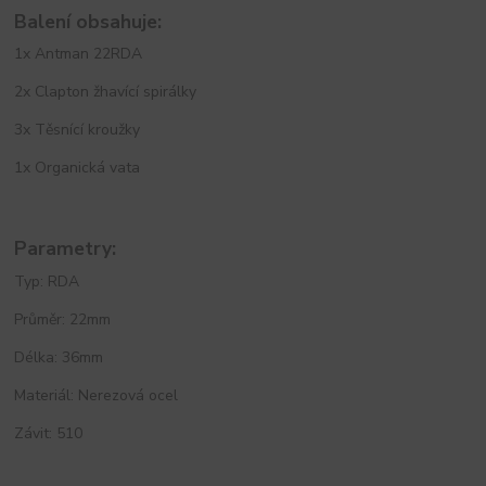
Balení obsahuje:
1x Antman 22RDA
2x Clapton žhavící spirálky
3x Těsnící kroužky
1x Organická vata
Parametry:
Typ: RDA
Průměr: 22mm
Délka: 36mm
Materiál: Nerezová ocel
Závit: 510