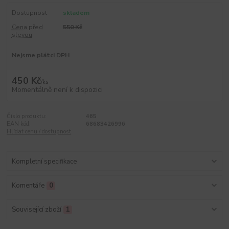
Dostupnost
skladem
Cena před
550 Kč
slevou
Nejsme plátci DPH
450 Kč
/
ks
Momentálně není k dispozici
Číslo produktu:
465
EAN kód:
68683426996
Hlídat cenu / dostupnost
Kompletní specifikace
Komentáře
0
Související zboží
1