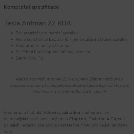
Kompletní specifikace
Tesla Antman 22 RDA
DIY atomizér pro motání spirálek
Nová konstrukce bez závitů - jednodušší instalace spirálek
Prostorná Velocity základna
Perfektní horní i spodní přívody vzduchu
Delrin Drip Tip
Kapací atomizér Antman 22 o průměru
22mm
nabízí svou
vydařenou konstrukcí bez jakýchkoli závitů ještě lepší přístup pro
instalování a vytváření žhavících spirálek
Prostorná a hluboká
Velocity základna
spolupracuje s
nejrůznějšími spirálkami, nejlépe s
Clapton, Twisted a Tiger
. I
po jejich instalaci zde zbývá dostatečné místo pro velké množství
vaty.