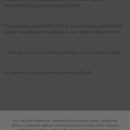
elektronických cigaret s ovocnou příchutí.
Hlavní devízou výrobce DEKANG je vysoká kvalita a skvělá chuť!
Žádná cizorodá pachuť vytvářející kyselé nebo hořké prostředí!
Ponořte se do chutí plných šťavnatého ovoce s liquidy Dekang..
Sílu nikotinu si zvolte v detailu zvolené příchutě.
Pro základní funkčnost, zpříjemnění používání webu, analytické
účely a v případě udělení souhlasu také pro účely cílení reklamy