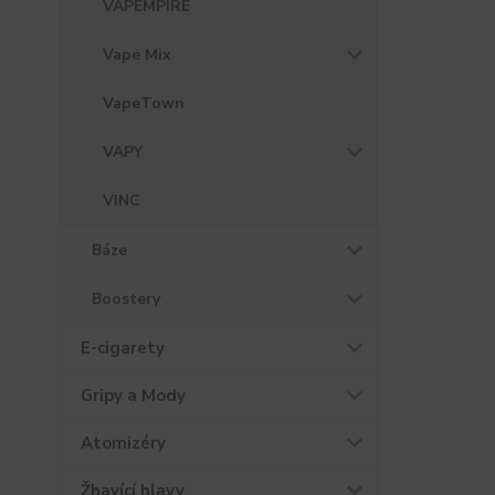
VAPEMPIRE
Vape Mix
VapeTown
VAPY
VINC
Báze
Boostery
E-cigarety
Gripy a Mody
Atomizéry
Žhavící hlavy