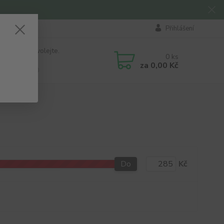
Přihlášení
 si rady? Zavolejte.
0
ks
184 411
za
0,00 Kč
á 8:00 - 16:00
Do
Kč