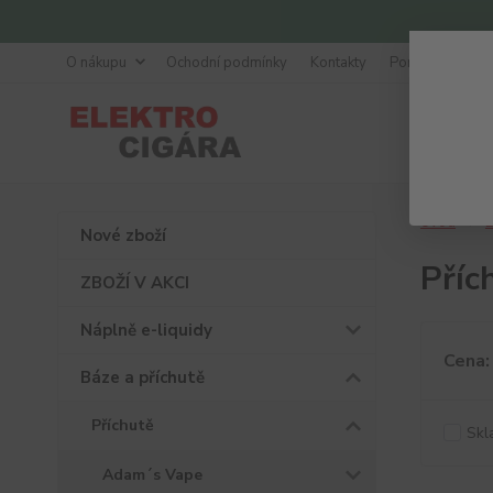
O nákupu
Ochodní podmínky
Kontakty
Poradna
Úvod
B
Nové zboží
Pří
ZBOŽÍ V AKCI
Náplně e-liquidy
Cena:
Báze a příchutě
Příchutě
Skl
Adam´s Vape