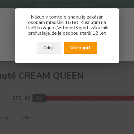
Doprava zdarma od 1500 Kč
Nákup v tomto e-shopu je zakázán
Získej slevu 3%
osobám mladším 18 let. Kliknutím na
tlačítko &quot;Vstoupit&quot; zákazník
Zaregistruj se a nakupuj se slevou právě teď!
Nevíte
prohlašuje, že je osobou starší 18 let
Hledat
733 
REGISTRAČNÍ FORMULÁŘ
Po - P
Vstoupit
Odejít
Zavřít
áze a příchutě
Příchutě
PJ EMPIRE
CREAM QUEEN
chutě CREAM QUEEN
Kč
Od
adem
Akce