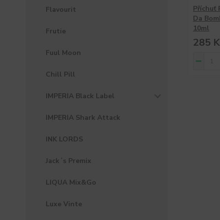
Příchuť
Flavourit
Da Bomb
10ml
Frutie
285 K
Fuul Moon
Chill Pill
IMPERIA Black Label
IMPERIA Shark Attack
INK LORDS
Jack´s Premix
LIQUA Mix&Go
Luxe Vinte