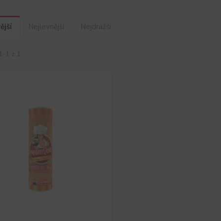
ější
Nejlevnější
Nejdražší
1-1 z 1