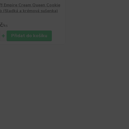
 PJ Empire Cream Queen Cookie
 (Sladká a krémová sušenka)
č
/
ks
Přidat do košíku