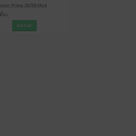
rmor Prime 20700 Mod
č
/
ks
Detail