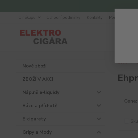
O nákupu
Ochodní podmínky
Kontakty
Poradna
Úvod
G
Nové zboží
Ehp
ZBOŽÍ V AKCI
Náplně e-liquidy
Cena:
Báze a příchutě
E-cigarety
Skl
Gripy a Mody