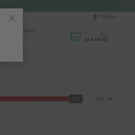
Přihlášení
 si rady? Zavolejte.
0
ks
184 411
za
0,00 Kč
á 8:00 - 16:00
Do
Kč