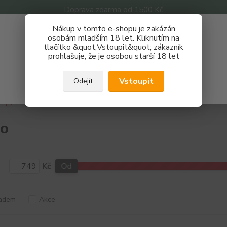
Doprava zdarma od 1500 Kč
Nákup v tomto e-shopu je zakázán
Získej slevu 3%
osobám mladším 18 let. Kliknutím na
tlačítko &quot;Vstoupit&quot; zákazník
Zaregistruj se a nakupuj se slevou právě teď!
Nevíte
prohlašuje, že je osobou starší 18 let
Hledat
733 
REGISTRAČNÍ FORMULÁŘ
Po - P
Vstoupit
Odejít
Zavřít
ripy a Mody
Ehpro
ro
Kč
Od
adem
Akce