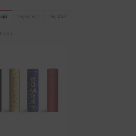
ější
Nejlevnější
Nejdražší
1-1 z 1