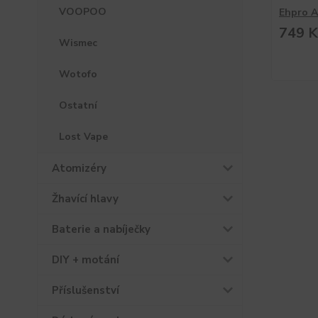
VOOPOO
Ehpro A
749 K
Wismec
Wotofo
Ostatní
Lost Vape
Atomizéry
Žhavící hlavy
Baterie a nabíječky
DIY + motání
Příslušenství