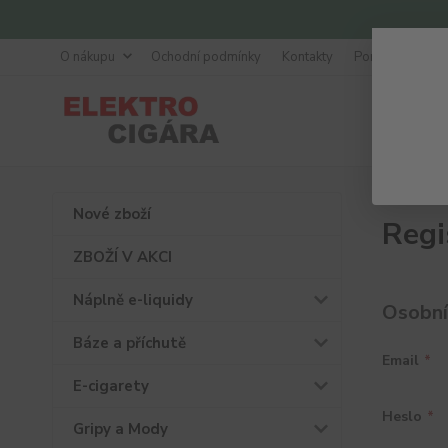
O nákupu
Ochodní podmínky
Kontakty
Poradna
Nové zboží
Regi
ZBOŽÍ V AKCI
Náplně e-liquidy
Osobní
Báze a příchutě
Email
*
E-cigarety
Heslo
*
Gripy a Mody