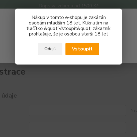
Doprava zdarma od 1500 Kč
Nákup v tomto e-shopu je zakázán
Získej slevu 3%
osobám mladším 18 let. Kliknutím na
tlačítko &quot;Vstoupit&quot; zákazník
Zaregistruj se a nakupuj se slevou právě teď!
Nevíte
prohlašuje, že je osobou starší 18 let
Hledat
733 
REGISTRAČNÍ FORMULÁŘ
Po - P
Vstoupit
Odejít
Zavřít
strace
 údaje
Nap