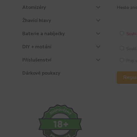
Atomizéry
Heslo zn
Žhavící hlavy
Baterie a nabíječky
Souhl
DIY + motání
Souhl
Příslušenství
Přeji
Dárkové poukazy
Regis