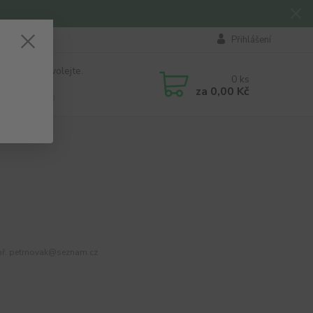
Přihlášení
 si rady? Zavolejte.
0
ks
184 411
za
0,00 Kč
á 8:00 - 16:00
ř. petrnovak@seznam.cz