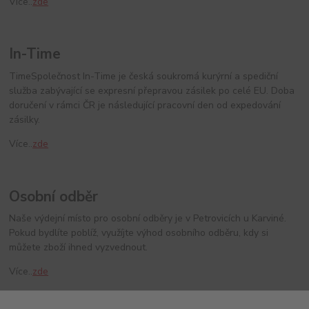
Více..
zde
In-Time
TimeSpolečnost In-Time je česká soukromá kurýrní a spediční
služba zabývající se expresní přepravou zásilek po celé EU. Doba
doručení v rámci ČR je následující pracovní den od expedování
zásilky.
Více..
zde
Osobní odběr
Naše výdejní místo pro osobní odběry je v Petrovicích u Karviné.
Pokud bydlíte poblíž, využíjte výhod osobního odběru, kdy si
můžete zboží ihned vyzvednout.
Více..
zde