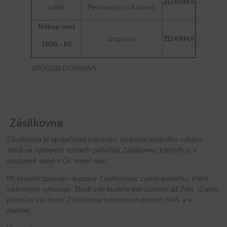
ZDARMA
odběr
Petrovicích u Karviné
Nákup nad
Doprava
ZDARMA
1500,- Kč
ZPŮSOB DOPRAVY
Zásilkovna
Zásilkovna je společnost nabízející možnost osobního odběru
zboží ve výdejních místech poboček Zásilkovny, kterých je v
současné době v ČR téměř tisíc.
Při zvolení způsobu dopravy Zásilkovnou zvolte pobočku, která
vám nejvíc vyhovuje. Zboží zde budete mít uloženo až 7dní. O jeho
přebrání vás bude Zásilkovna informovat pomocí SMS a e-
mailem.