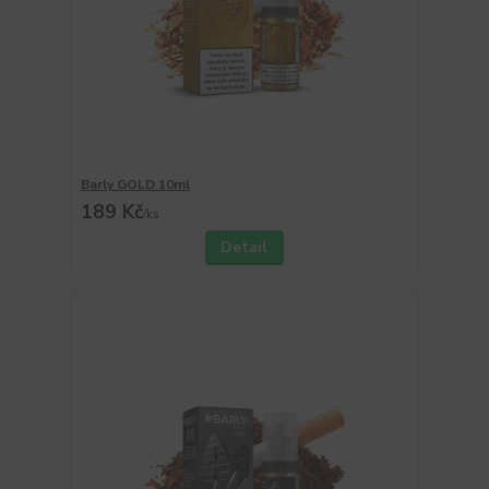
Barly GOLD 10ml
189 Kč
/
ks
Detail