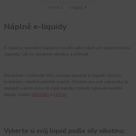
strana
z 8
další
Náplně e-liquidy
E-liquid je speciální kapalina sloužící jako náplň pro elektronickou
cigaretu. Liší se obsahem nikotinu a příchutí.
Na našem i světovém trhu existuje spousta e-liquidů různých
kvalitních i méně kvalitních značek. Chceme pro své zákazníky to
nejlepší a proto jsme do naší nabídky zařadili opravdu kvalitní
liquidy značky
DEKANG
a
LIQUA
.
Vyberte si svůj liquid podle síly nikotinu: