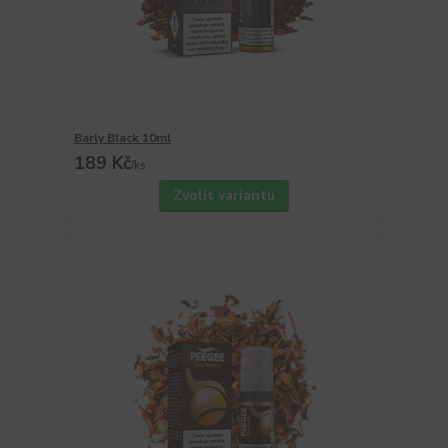
Barly Black 10ml
189 Kč
/
ks
Zvolit variantu