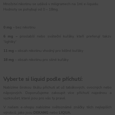
Množství nikotinu se udává v miligramech na 1ml e-liquidu.
Hodnoty se pohybují od 0 – 18mg.
0 mg
– bez nikotinu
6 mg –
proslabší nebo sváteční kuřáky, kteří preferují takzv.
“lightky“
11 mg –
obsah nikotinu vhodný pro běžné kuřáky
18 mg
– obsah nikotinu pro silné kuřáky
Vyberte si liquid podle příchutí:
Nabízíme širokou škálu příchutí ať už tabákových, ovocných nebo
nápojových. Doporučujeme zakoupit více příchutí najednou a
vyzkoušet, které jsou pro vás ty pravé.
V našem e-shopu nabízíme světoznámé znáčky těch nejlepších
výrobců, jako jsou
DEKANG
nebo
LIQUA.