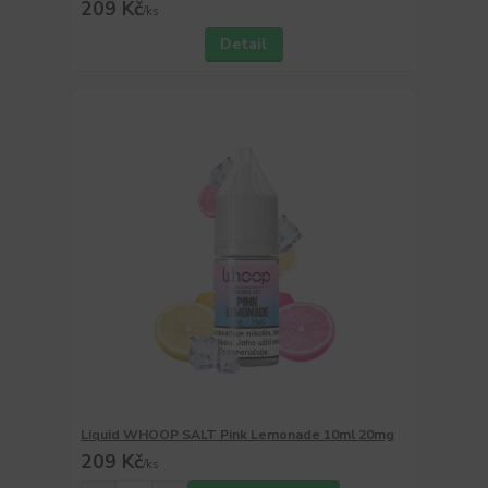
209 Kč
/
ks
Detail
Liquid WHOOP SALT Pink Lemonade 10ml 20mg
209 Kč
/
ks