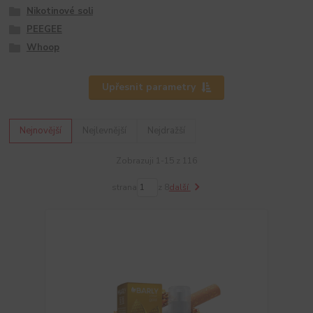
Nikotinové soli
PEEGEE
Whoop
Upřesnit parametry
Nejnovější
Nejlevnější
Nejdražší
Zobrazuji 1-15 z 116
strana
z 8
další