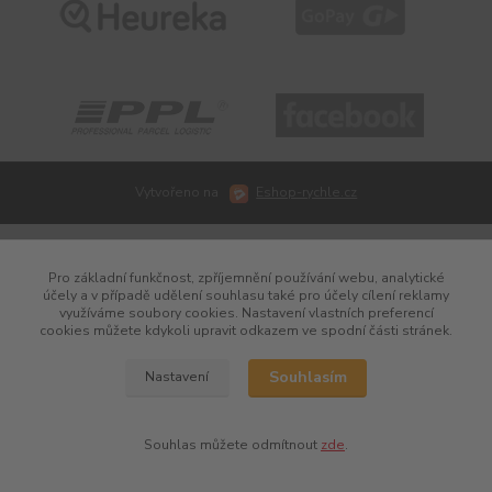
Vytvořeno na
Eshop-rychle.cz
Pro základní funkčnost, zpříjemnění používání webu, analytické
účely a v případě udělení souhlasu také pro účely cílení reklamy
využíváme soubory cookies. Nastavení vlastních preferencí
cookies můžete kdykoli upravit odkazem ve spodní části stránek.
Souhlasím
Nastavení
Souhlas můžete odmítnout
zde
.