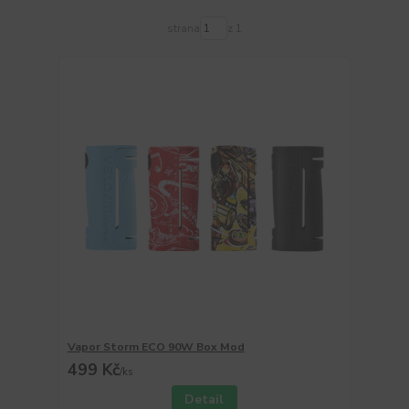
strana
z 1
Vapor Storm ECO 90W Box Mod
499 Kč
/
ks
Detail