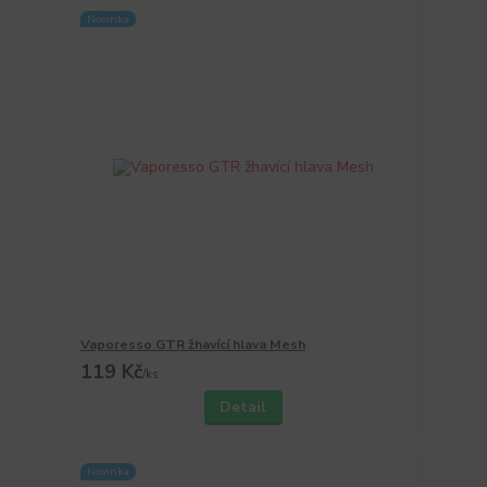
Novinka
Vaporesso GTR žhavící hlava Mesh
119 Kč
/
ks
Detail
Novinka