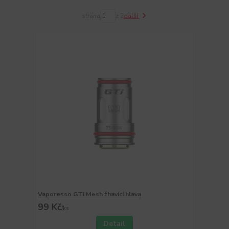
strana
z 2
další
Vaporesso GTi Mesh žhavící hlava
99 Kč
/
ks
Detail