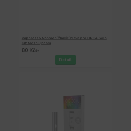
Vaporesso Náhradní žhavící hlava pro ORCA Solo
Kit Mesh 0,6ohm
80 Kč
/
ks
Detail