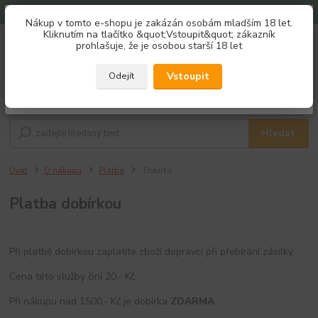
Doprava zdarma od 1500 Kč
Nákup v tomto e-shopu je zakázán osobám mladším 18 let.
Získej slevu 3%
Kliknutím na tlačítko &quot;Vstoupit&quot; zákazník
0
ks
733 184 411
prohlašuje, že je osobou starší 18 let
za
0,00 Kč
Po - Pá 8:00 - 16:00
Zaregistruj se a nakupuj se slevou právě teď!
REGISTRAČNÍ FORMULÁŘ
Vstoupit
Odejít
Menu
Zavřít
Hledat
Úvod
O nákupu
Platba
Dobírka
Platba dobírkou
Při platbě dobírkou zaplatíte zboží dopravci při přebírání zásilky.
Cena této služby činí 20,- Kč.
Při nákupu nad 1500,- Kč je dobírka
ZDARMA
.