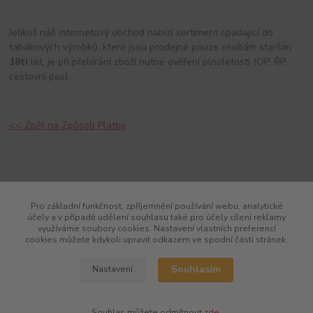
Jelikož náš internetový obchod nabízí sortiment spadající do
tabákových výrobků, které jsou prodejné pouze osobám starším
18ti
let, je při přebírání zboží nutné ověření plnoletosti (OP, ŘP,
cestovní pas).
<< Zpět na Způsob Platby
Pro základní funkčnost, zpříjemnění používání webu, analytické
účely a v případě udělení souhlasu také pro účely cílení reklamy
využíváme soubory cookies. Nastavení vlastních preferencí
cookies můžete kdykoli upravit odkazem ve spodní části stránek.
Souhlasím
Nastavení
Souhlas můžete odmítnout
zde
.