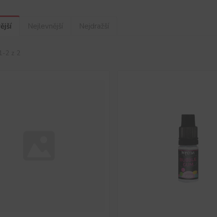
ější
Nejlevnější
Nejdražší
1-2 z 2