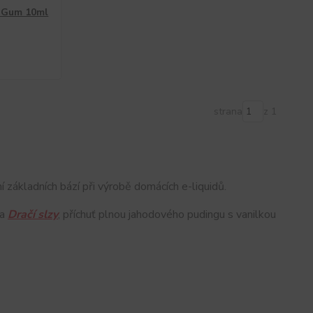
e Gum 10ml
strana
z 1
í základních bází při výrobě domácích e-liquidů.
ba
Dračí slzy
, příchuť plnou jahodového pudingu s vanilkou