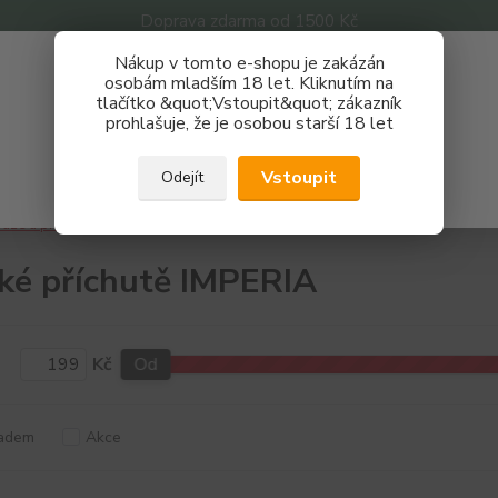
Doprava zdarma od 1500 Kč
Nákup v tomto e-shopu je zakázán
Získej slevu 3%
osobám mladším 18 let. Kliknutím na
tlačítko &quot;Vstoupit&quot; zákazník
Zaregistruj se a nakupuj se slevou právě teď!
Nevíte
prohlašuje, že je osobou starší 18 let
Hledat
733 
REGISTRAČNÍ FORMULÁŘ
Po - P
Vstoupit
Odejít
Zavřít
áze a příchutě
Příchutě
IMPERIA Black Label
Sladké
ké příchutě IMPERIA
Kč
Od
adem
Akce