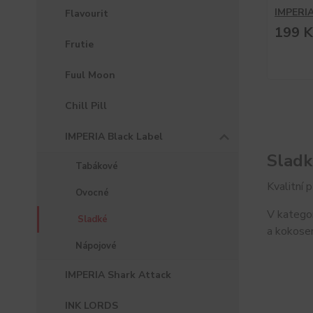
IMPERIA
Flavourit
199 K
Frutie
Fuul Moon
Chill Pill
IMPERIA Black Label
Sladk
Tabákové
Kvalitní 
Ovocné
V kategor
Sladké
a kokose
Nápojové
IMPERIA Shark Attack
INK LORDS