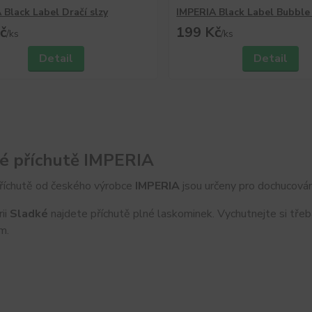
 Black Label Dračí slzy
IMPERIA Black Label Bubbl
č
199 Kč
/
ks
/
ks
Detail
Detail
é příchutě IMPERIA
příchutě od českého výrobce
IMPERIA
jsou určeny pro dochucován
ii
Sladké
najdete příchutě plné laskominek. Vychutnejte si tře
m.