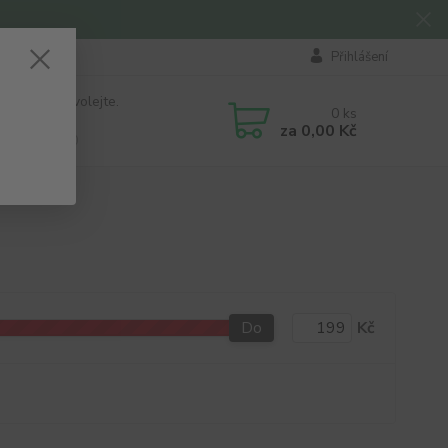
Přihlášení
 si rady? Zavolejte.
0
ks
184 411
za
0,00 Kč
á 8:00 - 16:00
Do
Kč