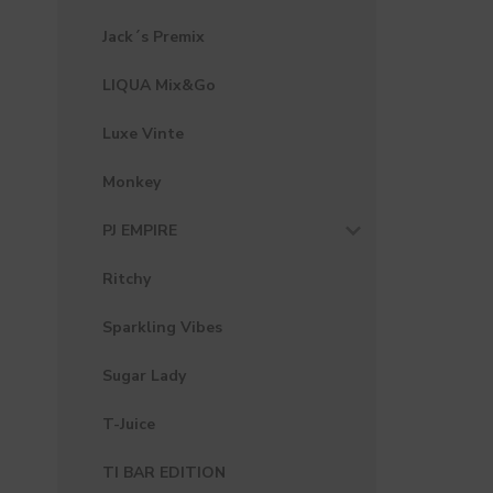
Jack´s Premix
LIQUA Mix&Go
Luxe Vinte
Monkey
PJ EMPIRE
Ritchy
Sparkling Vibes
Sugar Lady
T-Juice
TI BAR EDITION