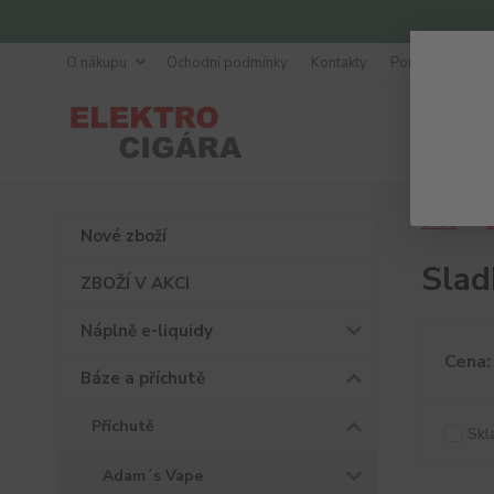
O nákupu
Ochodní podmínky
Kontakty
Poradna
Úvod
B
Nové zboží
Slad
ZBOŽÍ V AKCI
Náplně e-liquidy
Cena:
Báze a příchutě
Příchutě
Skl
Adam´s Vape