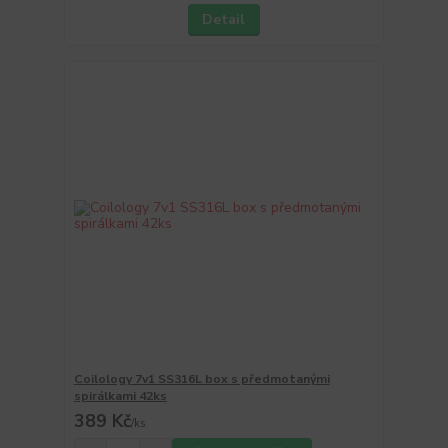
Detail
Coilology 7v1 SS316L box s předmotanými
spirálkami 42ks
389 Kč
/
ks