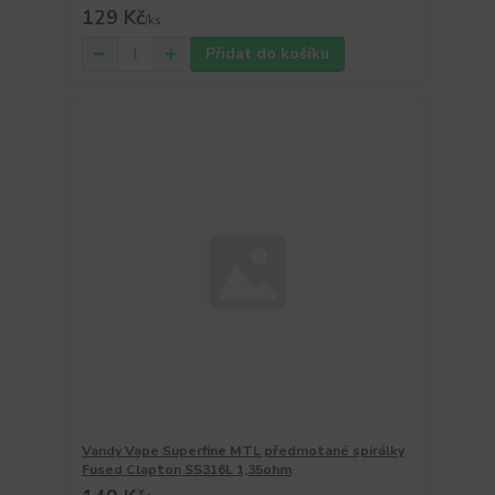
129 Kč
/
ks
Přidat do košíku
Vandy Vape Superfine MTL předmotané spirálky
Fused Clapton SS316L 1,35ohm