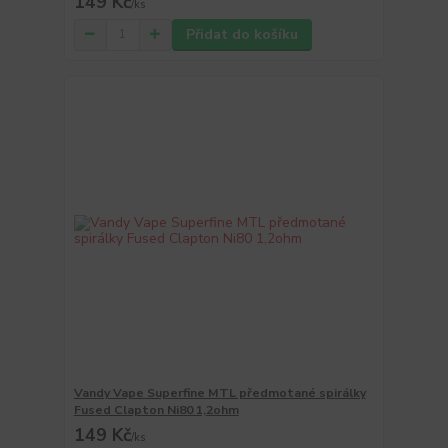
149 Kč
/
ks
Přidat do košíku
Vandy Vape Superfine MTL předmotané spirálky
Fused Clapton Ni80 1,2ohm
149 Kč
/
ks