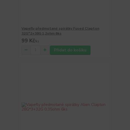
Vapefly předmotané spirálky Fused Clapton
32G*2+38G 1,2ohm 6ks
99 Kč
/
ks
Přidat do košíku