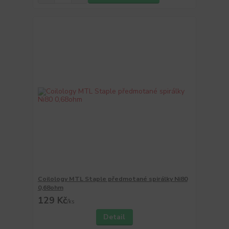
Coilology MTL Staple předmotané spirálky Ni80
0,68ohm
129 Kč
/
ks
Detail