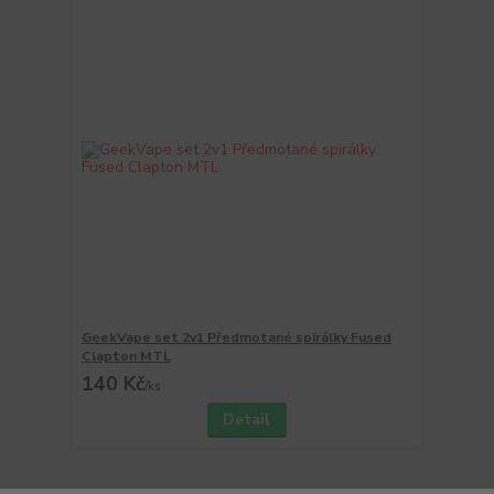
GeekVape set 2v1 Předmotané spirálky Fused
Clapton MTL
140 Kč
/
ks
Detail