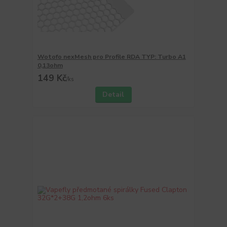
Wotofo nexMesh pro Profile RDA TYP: Turbo A1
0,13ohm
149 Kč
/
ks
Detail