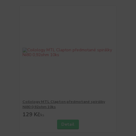
Coilology MTL Clapton předmotané spirálky
Ni80 0,92ohm 10ks
129 Kč
/
ks
Detail