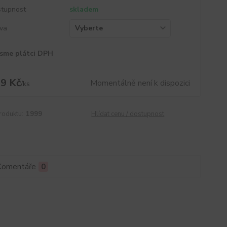
tupnost
skladem
va
sme plátci DPH
9 Kč
Momentálně není k dispozici
/
ks
roduktu:
1999
Hlídat cenu / dostupnost
Komentáře
0