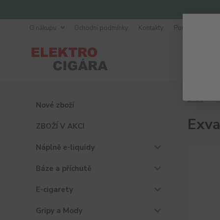
O nákupu
Ochodní podmínky
Kontakty
Poradna
Úvod
A
Nové zboží
Exva
ZBOŽÍ V AKCI
Náplně e-liquidy
Báze a příchutě
E-cigarety
Gripy a Mody