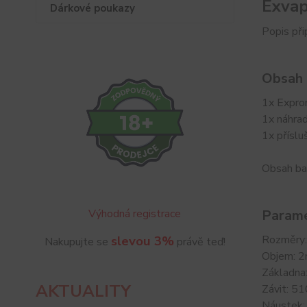
Exvap
Dárkové poukazy
Popis př
Obsah 
1x Expr
1x náhrad
1x příslu
Obsah ba
Výhodná registrace
Parame
slevou 3%
Rozměry
Nakupujte se
právě teď!
Objem: 2
Základna:
AKTUALITY
Závit: 51
Náustek: