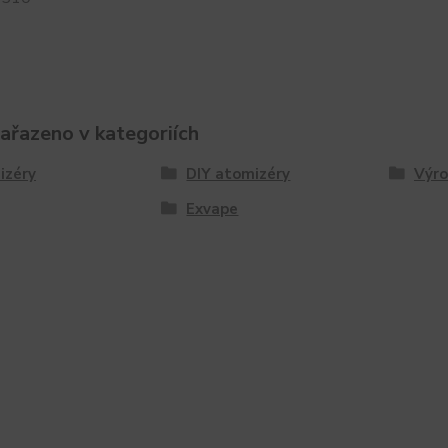
zařazeno v kategoriích
izéry
DIY atomizéry
Výro
Exvape