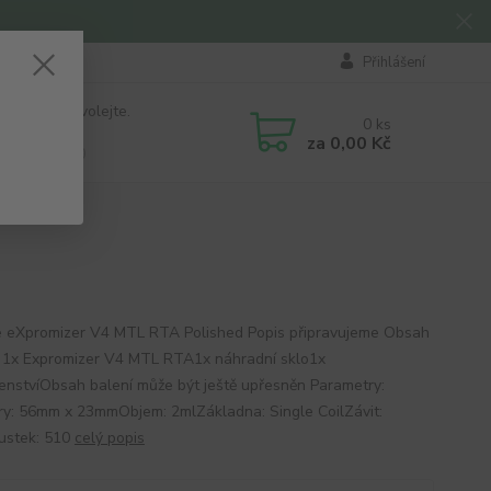
Přihlášení
 si rady? Zavolejte.
0
ks
184 411
za
0,00 Kč
á 8:00 - 16:00
 eXpromizer V4 MTL RTA Polished Popis připravujeme Obsah
: 1x Expromizer V4 MTL RTA1x náhradní sklo1x
šenstvíObsah balení může být ještě upřesněn Parametry:
y: 56mm x 23mmObjem: 2mlZákladna: Single CoilZávit:
ustek: 510
celý popis