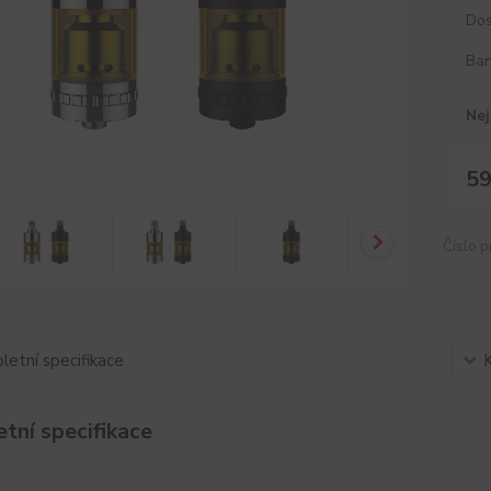
Dos
Bar
Nej
59
Číslo p
etní specifikace
tní specifikace