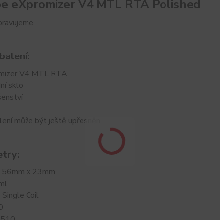
e eXpromizer V4 MTL RTA Polished
ipravujeme
balení:
omizer V4 MTL RTA
ní sklo
šenství
lení může být ještě upřesněn
try:
: 56mm x 23mm
ml
 Single Coil
0
 510