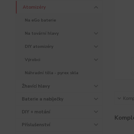
Atomizéry
Na eGo baterie
Na tovární hlavy
DIY atomizéry
Výrobci
Náhradní těla - pyrex skla
Žhavící hlavy
Kompl
Baterie a nabíječky
DIY + motání
Komple
Příslušenství