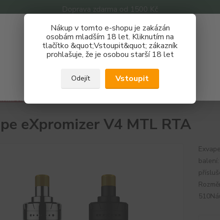
Doprava zdarma od 1500 Kč
Nákup v tomto e-shopu je zakázán
Získej slevu 3%
osobám mladším 18 let. Kliknutím na
tlačítko &quot;Vstoupit&quot; zákazník
Zaregistruj se a nakupuj se slevou právě teď!
Nevíte
prohlašuje, že je osobou starší 18 let
Hledat
733 
REGISTRAČNÍ FORMULÁŘ
Po - P
Vstoupit
Odejít
Zavřít
tomizéry
Exvape eXpromizer V4 MTL RTA
pe eXpromizer V4 MTL RTA
Exvape
balení
příslu
Rozměr
510Ná