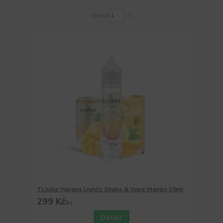
strana
z 1
TI Juice Havana Lights Shake & Vape Mango 10ml
299 Kč
/
ks
Detail