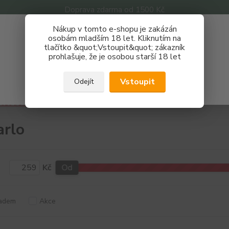
Doprava zdarma od 1500 Kč
Nákup v tomto e-shopu je zakázán
Získej slevu 3%
osobám mladším 18 let. Kliknutím na
tlačítko &quot;Vstoupit&quot; zákazník
Zaregistruj se a nakupuj se slevou právě teď!
Nevíte
prohlašuje, že je osobou starší 18 let
Hledat
733 
REGISTRAČNÍ FORMULÁŘ
Po - P
Vstoupit
Odejít
Zavřít
áze a příchutě
Příchutě
Al Carlo
arlo
Kč
Od
adem
Akce