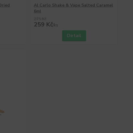
Dried
Al Carlo Shake & Vape Salted Caramel
6ml
275 Kč
259 Kč
/
ks
Detail