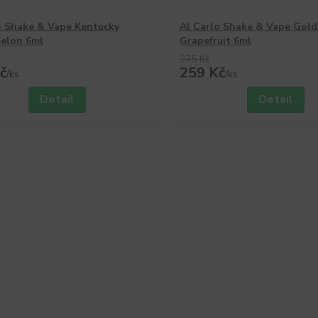
o Shake & Vape Kentucky
Al Carlo Shake & Vape Gol
elon 6ml
Grapefruit 6ml
275 Kč
č
259 Kč
/
ks
/
ks
Detail
Detail