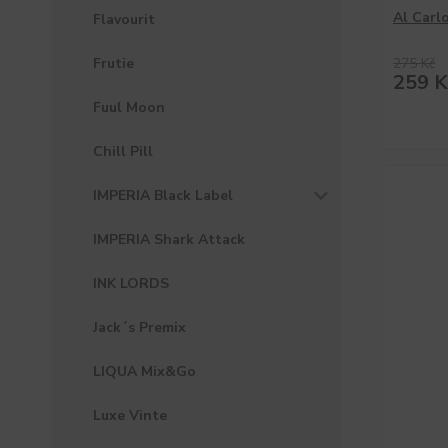
Al Carl
Flavourit
Frutie
275 Kč
259 K
Fuul Moon
Chill Pill
IMPERIA Black Label
IMPERIA Shark Attack
INK LORDS
Jack´s Premix
LIQUA Mix&Go
Luxe Vinte