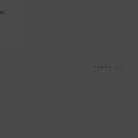
den
strana
z 1