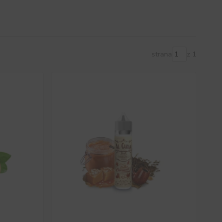
strana
z 1