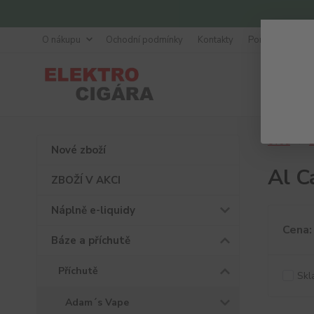
O nákupu
Ochodní podmínky
Kontakty
Poradna
Úvod
B
Nové zboží
Al C
ZBOŽÍ V AKCI
Náplně e-liquidy
Cena:
Báze a příchutě
Příchutě
Skl
Adam´s Vape