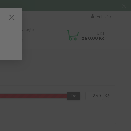
Přihlášení
 si rady? Zavolejte.
0
ks
184 411
za
0,00 Kč
á 8:00 - 16:00
Do
Kč