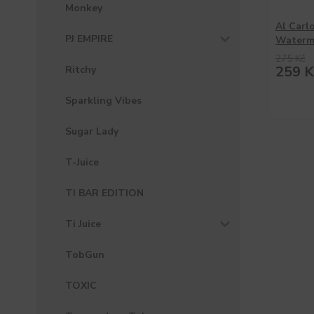
Monkey
Al Carl
PJ EMPIRE
Waterm
275 Kč
259 K
Ritchy
Sparkling Vibes
Sugar Lady
T-Juice
TI BAR EDITION
Ti Juice
TobGun
TOXIC