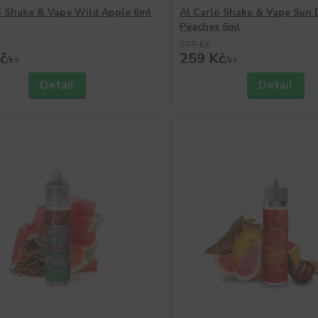
o Shake & Vape Wild Apple 6ml
Al Carlo Shake & Vape Sun 
Peaches 6ml
275 Kč
č
259 Kč
/
ks
/
ks
Detail
Detail