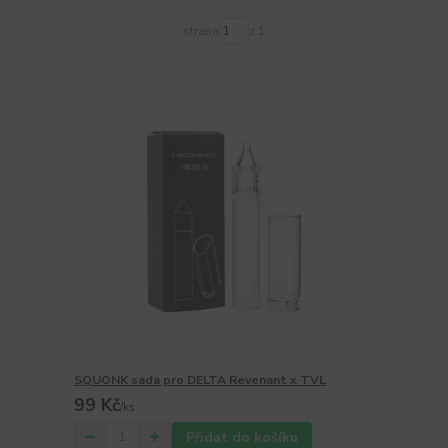
strana
z 1
SQUONK sada pro DELTA Revenant x TVL
99 Kč
/
ks
Přidat do košíku