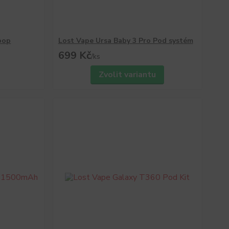
oop
Lost Vape Ursa Baby 3 Pro Pod systém
699 Kč
/
ks
Zvolit variantu