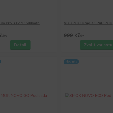
im Pro 3 Pod 1500mAh
VOOPOO Drag X3 PnP POD
č
999 Kč
/
ks
/
ks
Detail
Zvolit variantu
Novinka