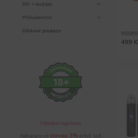
DIY + motání
Příslušenství
Dárkové poukazy
VOOPOO
499 K
Výhodná registrace
slevou 3%
Nakupujte se
právě teď!