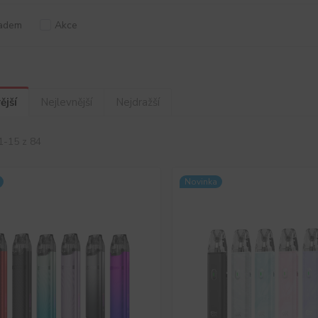
adem
Akce
ější
Nejlevnější
Nejdražší
1-15 z 84
Novinka