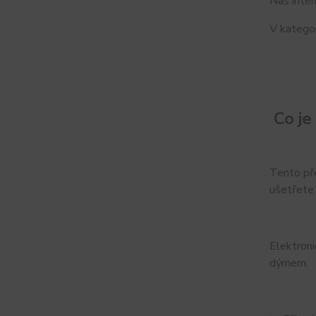
Náš inter
V kategor
Co je
Tento pře
ušetřete 
Elektroni
dýmem.