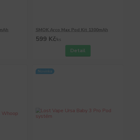
0mAh
SMOK Arco Max Pod Kit 1300mAh
599 Kč
/
ks
Detail
Novinka