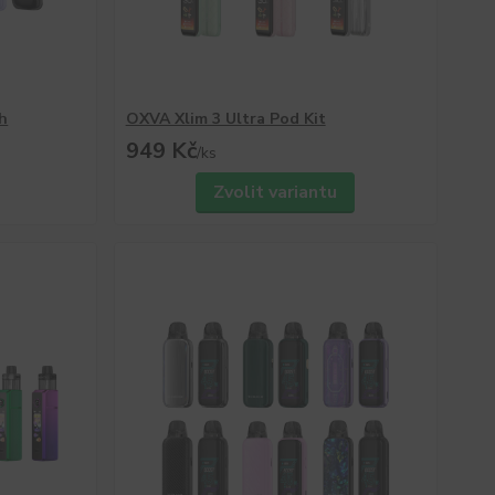
h
OXVA Xlim 3 Ultra Pod Kit
949 Kč
/
ks
Zvolit variantu