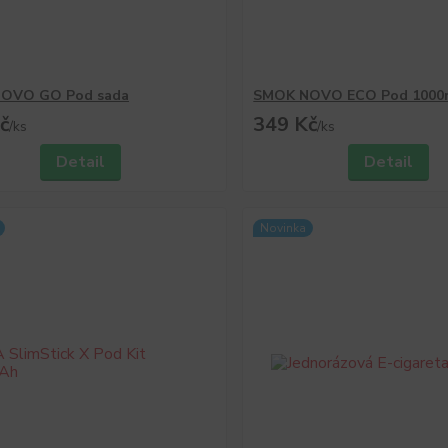
OVO GO Pod sada
SMOK NOVO ECO Pod 100
č
349 Kč
/
ks
/
ks
Detail
Detail
Novinka