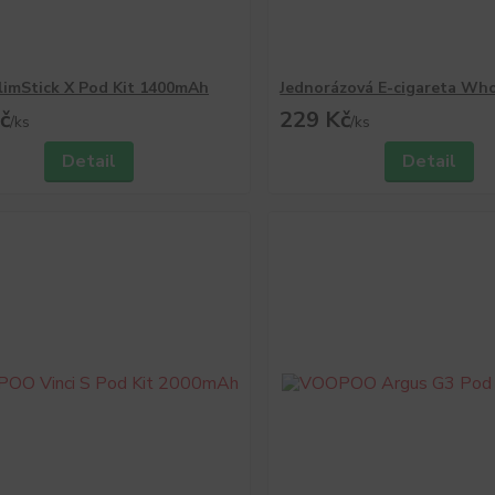
imStick X Pod Kit 1400mAh
Jednorázová E-cigareta Wh
č
229 Kč
/
ks
/
ks
Detail
Detail