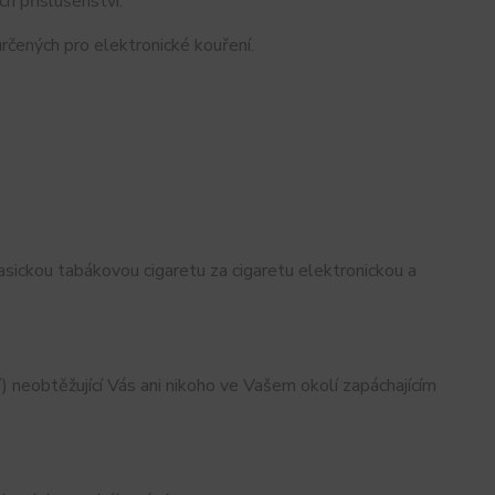
ch příslušenství.
určených pro elektronické kouření.
ickou tabákovou cigaretu za cigaretu elektronickou a
) neobtěžující Vás ani nikoho ve Vašem okolí zapáchajícím