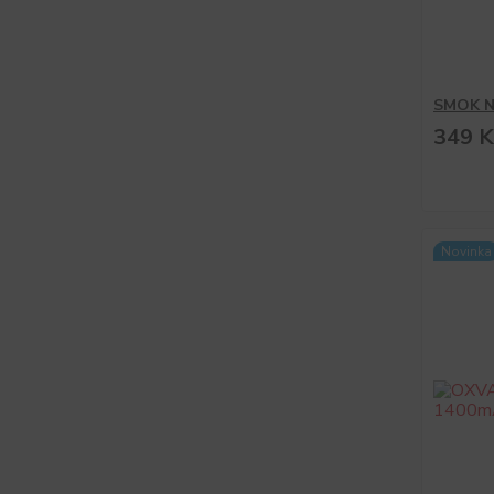
SMOK N
349 K
Novinka