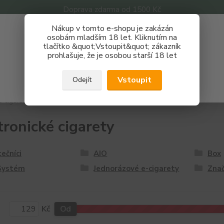
Doprava zdarma od 1500 Kč
Nákup v tomto e-shopu je zakázán
Získej slevu 3%
osobám mladším 18 let. Kliknutím na
tlačítko &quot;Vstoupit&quot; zákazník
Zaregistruj se a nakupuj se slevou právě teď!
Nevíte
prohlašuje, že je osobou starší 18 let
Hledat
733 
REGISTRAČNÍ FORMULÁŘ
Po - P
Vstoupit
Odejít
Zavřít
-cigarety
tronické cigarety
ečníci
AIO
Box
Systém
Jednorázové e-cigarety
Zna
Kč
Od