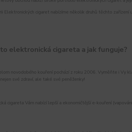
netový obchod nabízí široké portfolio elektronických cigaret a jeji
ii Elektronických cigaret nabízíme několik druhů těchto zařízení 
 to elektronická cigareta a jak funguje?
lom novodobého kouření pochází z roku 2006. Vyměňte i Vy klas
nejen své zdraví, ale také své peněženky!
cká cigareta Vám nabízí lepší a ekonomičtější e-kouření (vapování