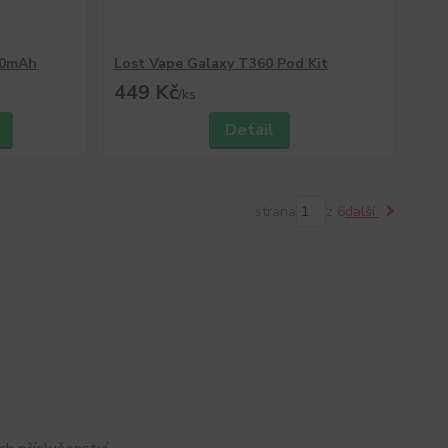
00mAh
Lost Vape Galaxy T360 Pod Kit
449 Kč
/
ks
Detail
strana
z 6
další