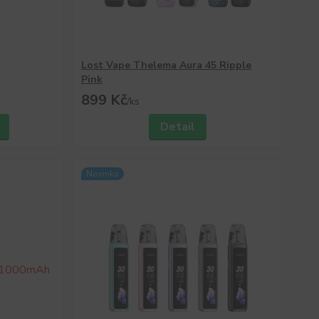
Lost Vape Thelema Aura 45 Ripple
Pink
899 Kč
/
ks
Detail
Novinka