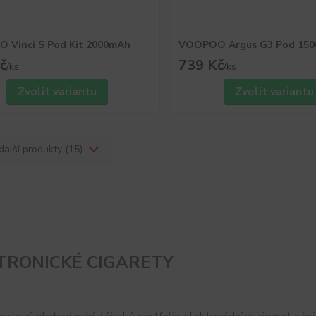
 Vinci S Pod Kit 2000mAh
VOOPOO Argus G3 Pod 15
č
739 Kč
/
ks
/
ks
Zvolit variantu
Zvolit variantu
další produkty (15)
TRONICKÉ CIGARETY