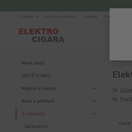
O nákupu
Ochodní podmínky
Kontakty
Poradna
Úvod
E
Nové zboží
Elek
ZBOŽÍ V AKCI
Náplně e-liquidy
Začát
Pod 
Báze a příchutě
E-cigarety
Cena:
Začátečníci