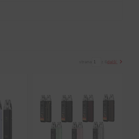
strana
z 6
další