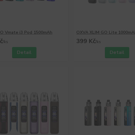
 Vmate i3 Pod 1500mAh
OXVA XLIM GO Lite 1000mA
č
399 Kč
/
ks
/
ks
Detail
Detail