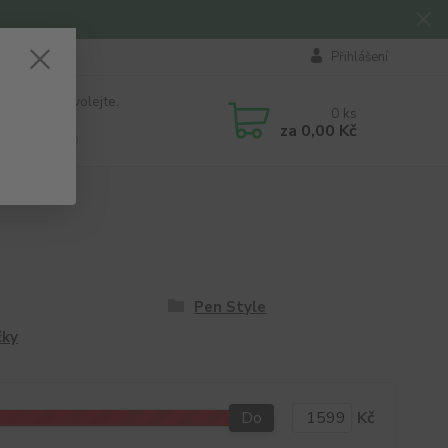
Přihlášení
 si rady? Zavolejte.
0
ks
184 411
za
0,00 Kč
á 8:00 - 16:00
Pen Style
čky
Do
Kč