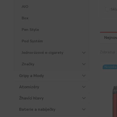
AIO
Skl
Box
Pen Style
Nejnov
Pod Systém
Zobrazuji 
Jednorázové e-cigarety
Značky
Novinka
Gripy a Mody
Atomizéry
Žhavící hlavy
Baterie a nabíječky