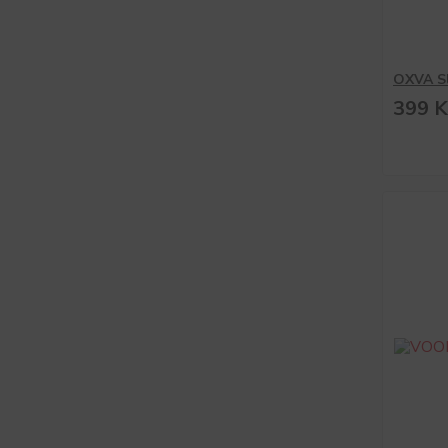
OXVA Sl
399 K