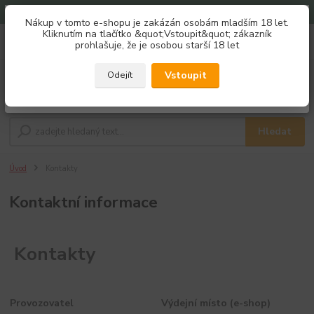
Doprava zdarma od 1500 Kč
Nákup v tomto e-shopu je zakázán osobám mladším 18 let.
Získej slevu 3%
Kliknutím na tlačítko &quot;Vstoupit&quot; zákazník
0
ks
733 184 411
prohlašuje, že je osobou starší 18 let
za
0,00 Kč
Po - Pá 8:00 - 16:00
Zaregistruj se a nakupuj se slevou právě teď!
REGISTRAČNÍ FORMULÁŘ
Vstoupit
Odejít
Menu
Zavřít
Hledat
Úvod
Kontakty
Kontaktní informace
Kontakty
Provozovatel
Výdejní místo (e-shop)