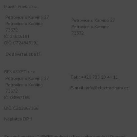
Maxim Pneu s.r.o.
Petrovice u Karviné 27
Petrovice u Karviné 27
Petrovice u Karviné
Petrovice u Karviné
73572
73572
IČ: 24845191
DIČ: CZ24845191
Dodavatel zboží
BENASKET s.r.o.
Tel.:
+420 733 18 44 11
Petrovice u Karviné 27
Petrovice u Karviné
E-mail:
info@elektrocigara.cz
73572
IČ: 03967166
DIČ: CZ03967166
Neplátce DPH
Spisová značka: C 89655 vedená u Krajského soudu v Ostravě