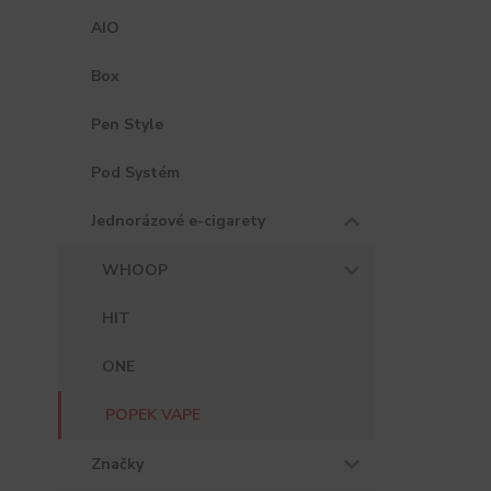
AIO
Box
Pen Style
Pod Systém
Jednorázové e-cigarety
WHOOP
HIT
ONE
POPEK VAPE
Značky