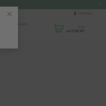
Přihlášení
 si rady? Zavolejte.
0
ks
184 411
za
0,00 Kč
á 8:00 - 16:00