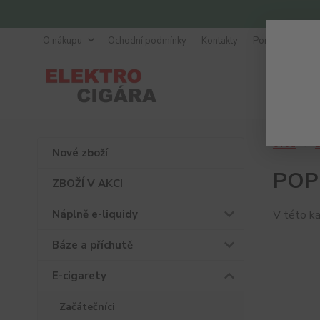
O nákupu
Ochodní podmínky
Kontakty
Poradna
Úvod
E
Nové zboží
POP
ZBOŽÍ V AKCI
Náplně e-liquidy
V této ka
Báze a příchutě
E-cigarety
Začátečníci