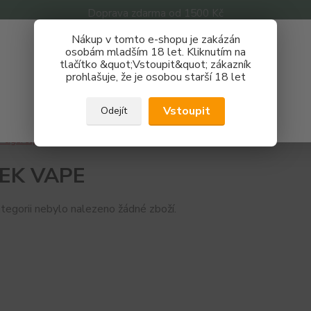
Doprava zdarma od 1500 Kč
Nákup v tomto e-shopu je zakázán
Získej slevu 3%
osobám mladším 18 let. Kliknutím na
tlačítko &quot;Vstoupit&quot; zákazník
Zaregistruj se a nakupuj se slevou právě teď!
Nevíte
prohlašuje, že je osobou starší 18 let
Hledat
733 
REGISTRAČNÍ FORMULÁŘ
Po - P
Vstoupit
Odejít
Zavřít
-cigarety
Jednorázové e-cigarety
POPEK VAPE
EK VAPE
tegorii nebylo nalezeno žádné zboží.