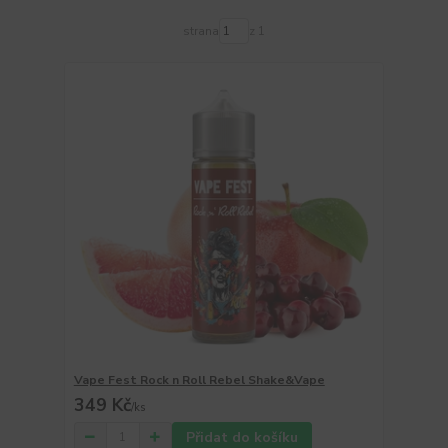
strana
z 1
Vape Fest Rock n Roll Rebel Shake&Vape
349 Kč
/
ks
Přidat do košíku