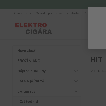
O nákupu
Ochodní podmínky
Kontakty
Poradna
Úvod
E
Nové zboží
HIT
ZBOŽÍ V AKCI
Náplně e-liquidy
V této ka
Báze a příchutě
E-cigarety
Začátečníci