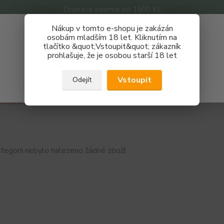
Doprava zdarma od 1500 Kč
Nákup v tomto e-shopu je zakázán
Získej slevu 3%
osobám mladším 18 let. Kliknutím na
tlačítko &quot;Vstoupit&quot; zákazník
Zaregistruj se a nakupuj se slevou právě teď!
Nevíte
prohlašuje, že je osobou starší 18 let
Hledat
733 
REGISTRAČNÍ FORMULÁŘ
Po - P
Vstoupit
Odejít
Zavřít
-cigarety
Jednorázové e-cigarety
HIT
tegorii nebylo nalezeno žádné zboží.