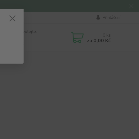
Přihlášení
 si rady? Zavolejte.
0
ks
184 411
za
0,00 Kč
á 8:00 - 16:00