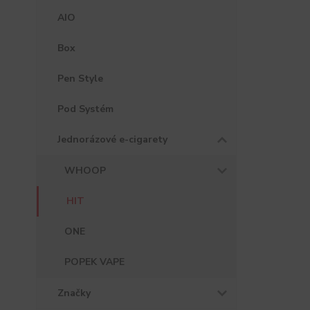
AIO
Box
Pen Style
Pod Systém
Jednorázové e-cigarety
WHOOP
HIT
ONE
POPEK VAPE
Značky