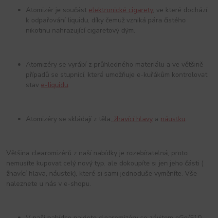
Atomizér je součást
elektronické cigarety
, ve které dochází
k odpařování liquidu, díky čemuž vzniká pára čistého
nikotinu nahrazující cigaretový dým.
Atomizéry se vyrábí z průhledného materiálu a ve většině
případů se stupnicí, která umožňuje e-kuřákům kontrolovat
stav
e-liquidu
.
Atomizéry se skládají z těla,
žhavící hlavy
a
náustku
.
Většina clearomizérů z naší nabídky je rozebíratelná, proto
nemusíte kupovat celý nový typ, ale dokoupíte si jen jeho části (
žhavící hlava, náustek), které si sami jednoduše vyměníte. Vše
naleznete u nás v e-shopu.
V naši nabídce najdete clearomizéry se závitem eGo/510,