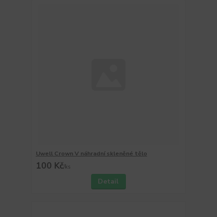
Uwell Crown V náhradní skleněné tělo
100 Kč
/
ks
Detail