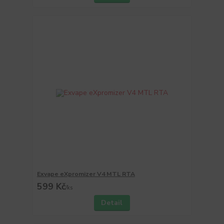
Exvape eXpromizer V4 MTL RTA
599 Kč
/
ks
Detail