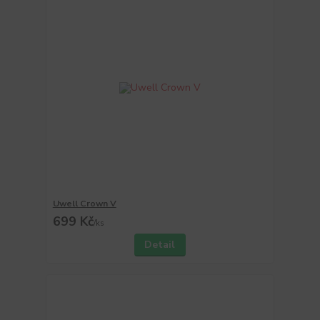
Uwell Crown V
699 Kč
/
ks
Detail