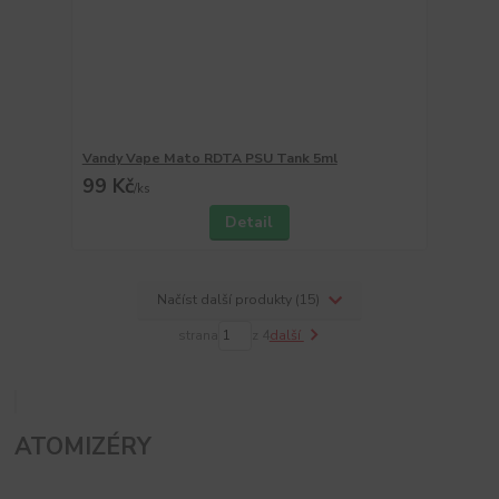
Vandy Vape Mato RDTA PSU Tank 5ml
99 Kč
/
ks
Detail
Načíst další produkty (15)
strana
z 4
další
ATOMIZÉRY