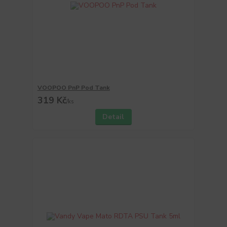
VOOPOO PnP Pod Tank
319 Kč
/
ks
Detail