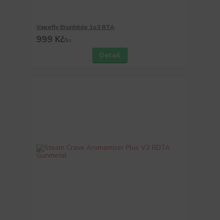
Vapefly Brunhilde 1o3 RTA
999 Kč
/
ks
Detail