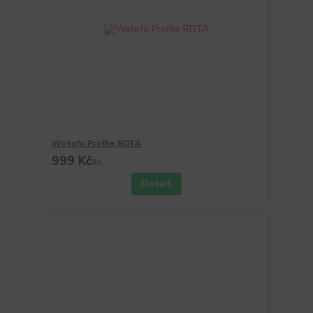
Wotofo Profile RDTA
999 Kč
/
ks
Detail