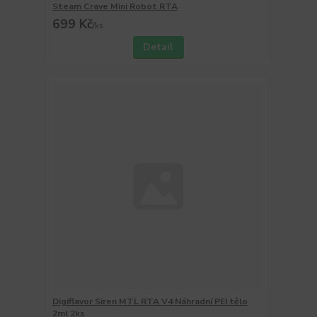
Steam Crave Mini Robot RTA
699 Kč
/
ks
Detail
Digiflavor Siren MTL RTA V4 Náhradní PEI tělo
2ml 2ks