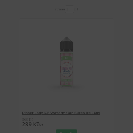
strana
z 1
Dinner Lady ICE Watermelon Slices Ice 10ml
369 Kč
299 Kč
/
ks