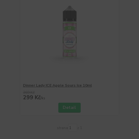
Dinner Lady ICE Apple Sours Ice 10ml
369 Kč
299 Kč
/
ks
Detail
strana
z 1