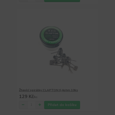
Žhavící spirálky CLAPTON 0,4ohm 10ks
129 Kč
/
ks
Přidat do košíku