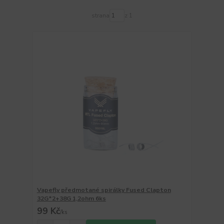
strana
z 1
Vapefly předmotané spirálky Fused Clapton
32G*2+38G 1,2ohm 6ks
99 Kč
/
ks