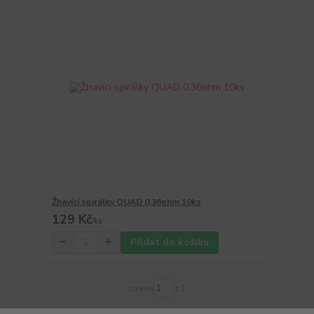
Žhavící spirálky QUAD 0,36ohm 10ks
129 Kč
/
ks
Přidat do košíku
strana
z 1