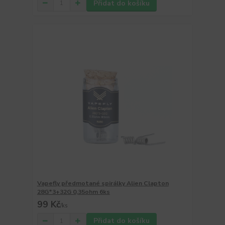
Přidat do košíku
Vapefly předmotané spirálky Alien Clapton
28G*3+32G 0,35ohm 6ks
99 Kč
/
ks
Přidat do košíku