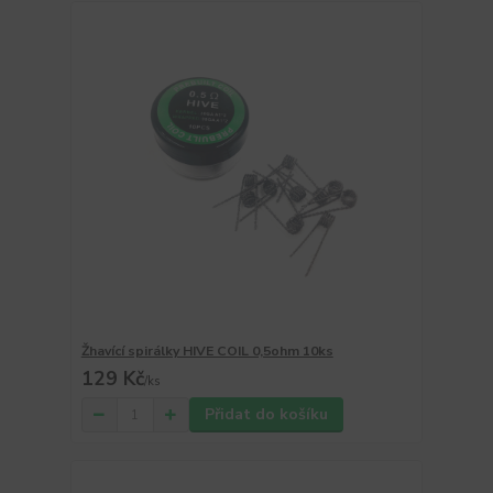
Žhavící spirálky HIVE COIL 0,5ohm 10ks
129 Kč
/
ks
Přidat do košíku