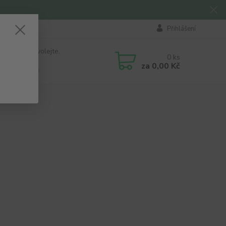
Přihlášení
 si rady? Zavolejte.
0
ks
184 411
za
0,00 Kč
á 8:00 - 16:00