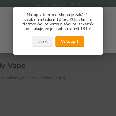
Doprava zdarma od 1500 Kč
Nákup v tomto e-shopu je zakázán
Získej slevu 3%
osobám mladším 18 let. Kliknutím na
tlačítko &quot;Vstoupit&quot; zákazník
Zaregistruj se a nakupuj se slevou právě teď!
Nevíte
prohlašuje, že je osobou starší 18 let
Hledat
733 
REGISTRAČNÍ FORMULÁŘ
Po - P
Vstoupit
Odejít
Zavřít
-cigarety
Značky
Vandy Vape
y Vape
tegorii nebylo nalezeno žádné zboží.