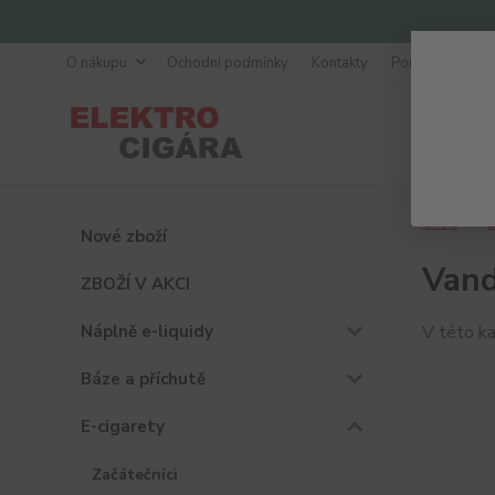
O nákupu
Ochodní podmínky
Kontakty
Poradna
Úvod
E
Nové zboží
Vand
ZBOŽÍ V AKCI
Náplně e-liquidy
V této ka
Báze a příchutě
E-cigarety
Začátečníci