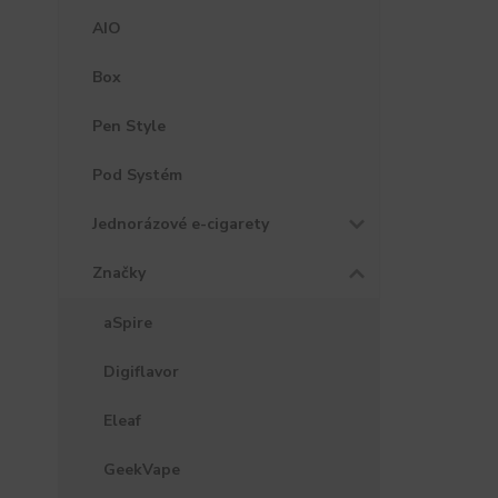
AIO
Box
Pen Style
Pod Systém
Jednorázové e-cigarety
Značky
aSpire
Digiflavor
Eleaf
GeekVape