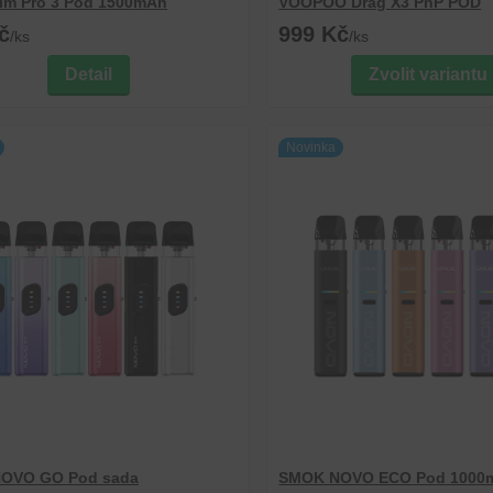
im Pro 3 Pod 1500mAh
VOOPOO Drag X3 PnP POD
č
999 Kč
/
ks
/
ks
Detail
Zvolit variantu
Novinka
OVO GO Pod sada
SMOK NOVO ECO Pod 1000