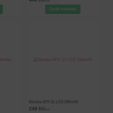
/
ks
Zvolit variantu
Nevoks APX S1 LITE 500mAh
249 Kč
/
ks