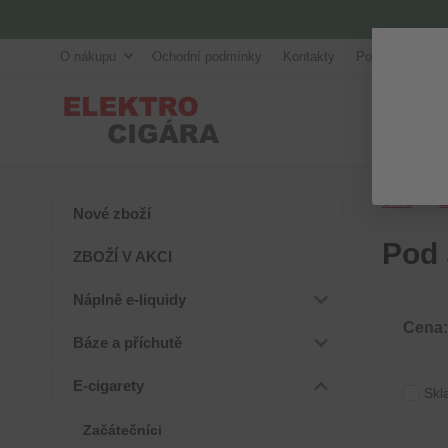
O nákupu
Ochodní podmínky
Kontakty
Poradna
Úvod
E
Nové zboží
Pod
ZBOŽÍ V AKCI
Náplně e-liquidy
Cena:
Báze a příchutě
E-cigarety
Skl
Začátečníci