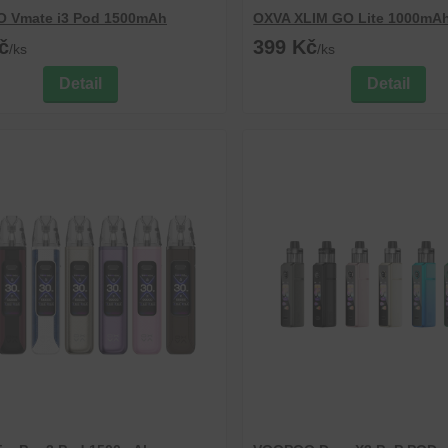
 Vmate i3 Pod 1500mAh
OXVA XLIM GO Lite 1000mA
č
399 Kč
/
ks
/
ks
Detail
Detail