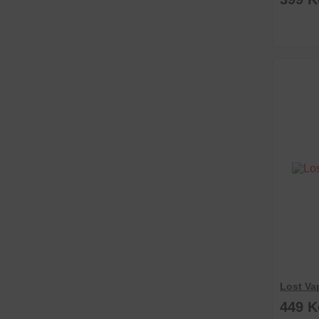
Lost Va
449 K