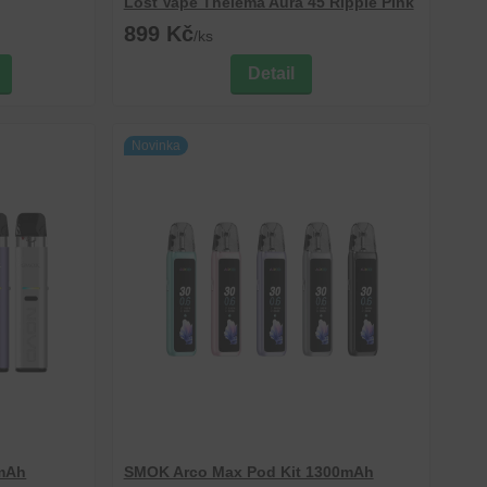
Lost Vape Thelema Aura 45 Ripple Pink
899 Kč
/
ks
Detail
Novinka
mAh
SMOK Arco Max Pod Kit 1300mAh