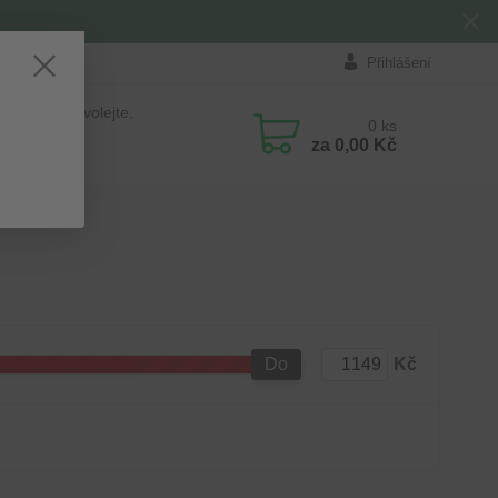
Přihlášení
 si rady? Zavolejte.
0
ks
84 411
za
0,00 Kč
 8:00 - 16:00
Do
Kč