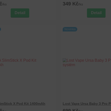
č
349 Kč
/
ks
/
ks
Detail
Detail
Novinka
imStick X Pod Kit 1400mAh
Lost Vape Ursa Baby 3 Pro 
č
699 Kč