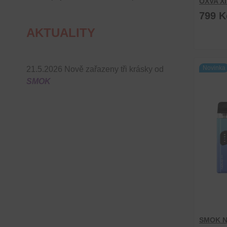
OXVA Xl
799 K
AKTUALITY
Novinka
21.5.2026 Nově zařazeny tři krásky od
SMOK
SMOK N