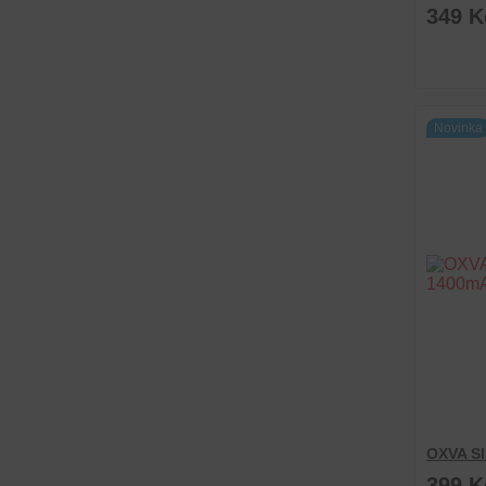
349 K
Novinka
OXVA Sl
399 K