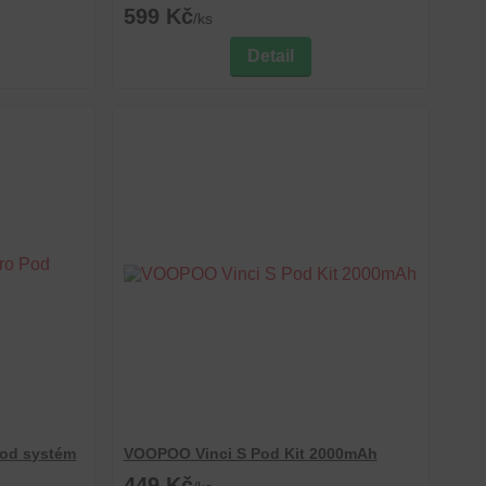
599 Kč
/
ks
Detail
Pod systém
VOOPOO Vinci S Pod Kit 2000mAh
449 Kč