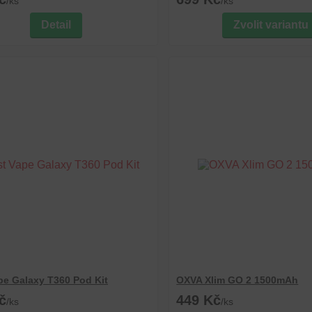
/
ks
/
ks
Detail
Zvolit variantu
pe Galaxy T360 Pod Kit
OXVA Xlim GO 2 1500mAh
č
449 Kč
/
ks
/
ks