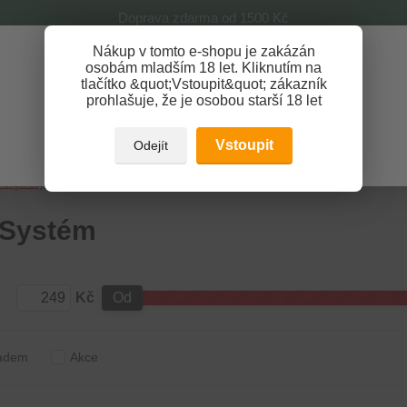
Doprava zdarma od 1500 Kč
Nákup v tomto e-shopu je zakázán
Získej slevu 3%
osobám mladším 18 let. Kliknutím na
tlačítko &quot;Vstoupit&quot; zákazník
Zaregistruj se a nakupuj se slevou právě teď!
Nevíte
prohlašuje, že je osobou starší 18 let
Hledat
733 1
REGISTRAČNÍ FORMULÁŘ
Po - Pá
Vstoupit
Odejít
Zavřít
-cigarety
Pod Systém
 Systém
Kč
Od
adem
Akce