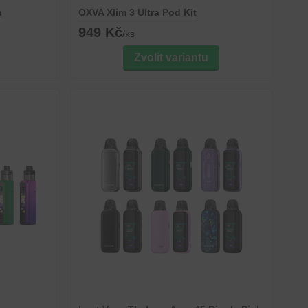
h
OXVA Xlim 3 Ultra Pod Kit
949 Kč
/
ks
Zvolit variantu