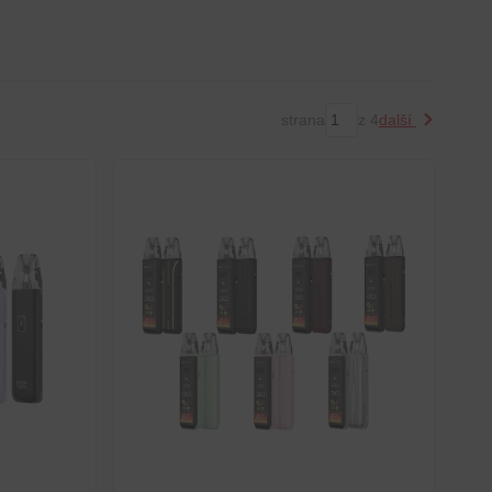
strana
z 4
další