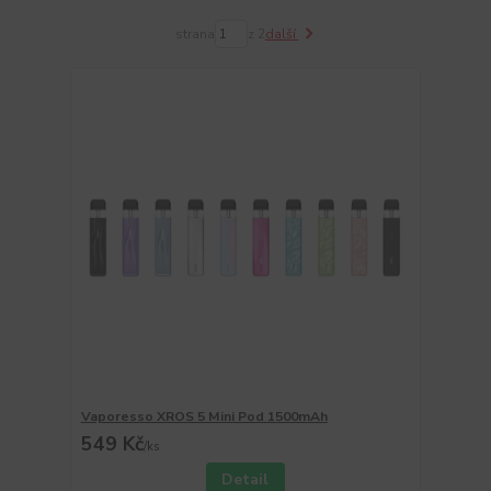
strana
z 2
další
Vaporesso XROS 5 Mini Pod 1500mAh
549 Kč
/
ks
Detail