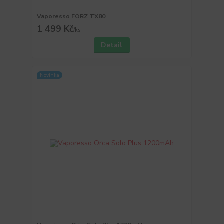
Vaporesso FORZ TX80
1 499 Kč
/
ks
Detail
Novinka