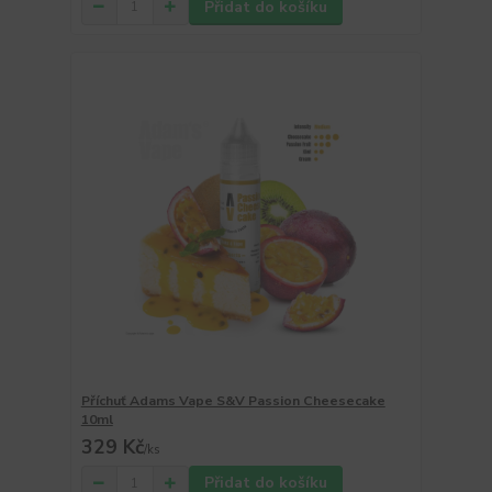
Přidat do košíku
Příchuť Adams Vape S&V Passion Cheesecake
10ml
329 Kč
/
ks
Přidat do košíku