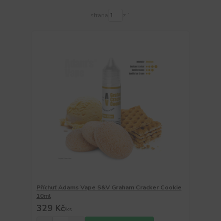
strana
z 1
Příchuť Adams Vape S&V Graham Cracker Cookie
10ml
329 Kč
/
ks