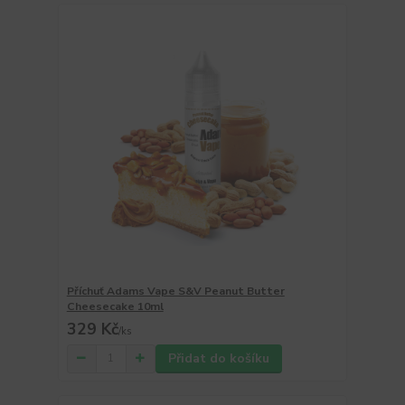
Příchuť Adams Vape S&V Peanut Butter
Cheesecake 10ml
329 Kč
/
ks
Přidat do košíku