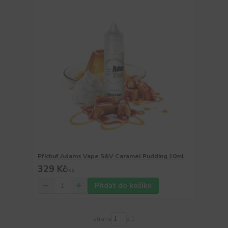
Příchuť Adams Vape S&V Caramel Pudding 10ml
329 Kč
/
ks
Přidat do košíku
strana
z 1