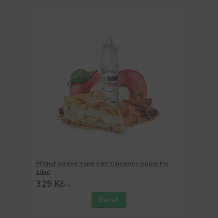
Příchuť Adams Vape S&V Cinnamon Apple Pie
10ml
329 Kč
/
ks
Detail