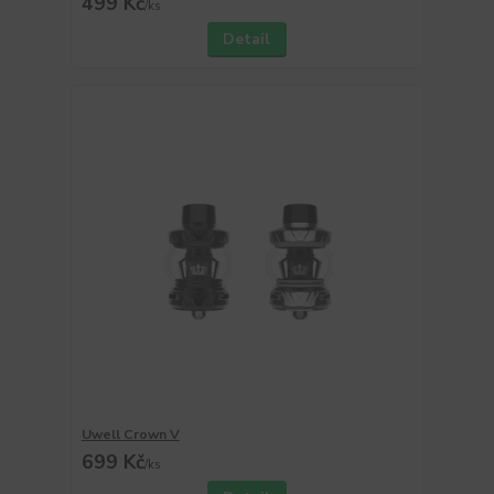
499 Kč
/
ks
Detail
Uwell Crown V
699 Kč
/
ks