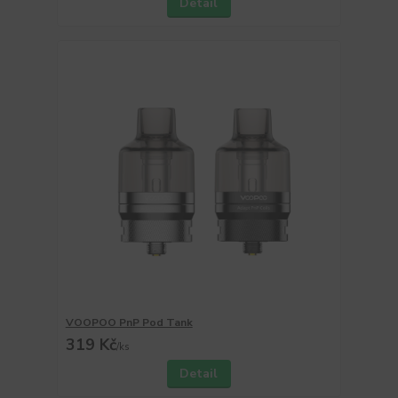
Detail
VOOPOO PnP Pod Tank
319 Kč
/
ks
Detail