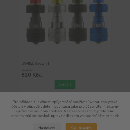
UWELL Crown 3
960 Kč
820 Kč
/
ks
Detail
Pro základní funkčnost, zpříjemnění používání webu, analytické
strana
z 1
účely a v případě udělení souhlasu také pro účely cílení reklamy
využíváme soubory cookies. Nastavení vlastních preferencí
cookies můžete kdykoli upravit odkazem ve spodní části stránek.
Souhlasím
Nastavení