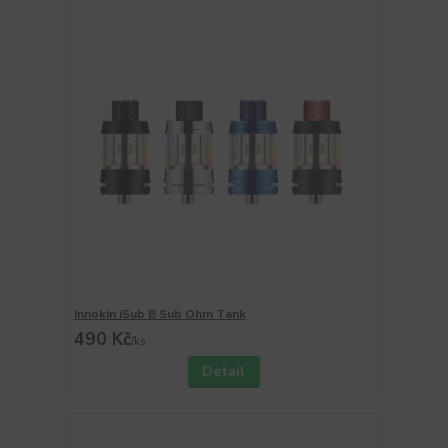
Innokin iSub B Sub Ohm Tank
490 Kč
/
ks
Detail