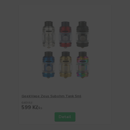
GeekVape Zeus Subohm Tank 5ml
649 Kč
599 Kč
/
ks
Detail