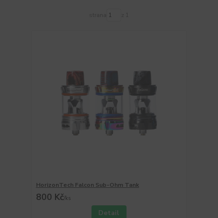
strana
z 1
HorizonTech Falcon Sub-Ohm Tank
800 Kč
/
ks
Detail